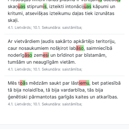
skaņ
u
as
stiprum
i
s
, izteikti intonācij
u
as
kāpumi un
kritumi, atsevišķas izteikumu daļas tiek izrunātas
skaļi.
4.1. Lietvārds; 10.1. Sekundāra: saistāmība;
Ar vietvārdiem ļaudis sakārto apkārtējo teritoriju,
caur nosaukumiem nošķirot lab
ās
o
, saimniecībā
noderīg
ās
o
zem
es
i
un brīdinot par bīstamām,
tumšām un neauglīgām vietām.
4.1. Lietvārds; 10.1. Sekundāra: saistāmība;
Mēs t
o
ā
s mēdzām saukt par lāst
iem
u
, bet patiesībā
tā bija nolaidība, tā bija vardarbība, tās bija
ģenētiski pārmantotas garīgās kaites un atkarības.
4.1. Lietvārds; 10.1. Sekundāra: saistāmība;