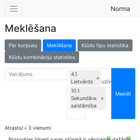
Norma
Meklēšana
Par korpusu
Meklēšana
Kļūdu tipu statistika
Kļūdu kombināciju statistika
4.1.
×
Lietvārds
Ekskluzīvi
10.1.
Meklēt
Sekundāra:
×
saistāmība
Atrasts/-i 3 vienumi
Prosodijas līmenī runas plūsmā ir vērojam
i
s
dažād
i
s