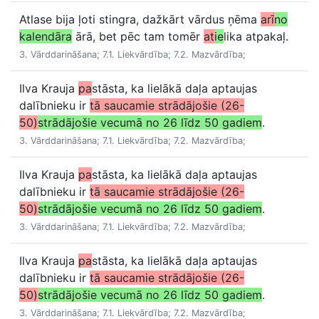
Atlase bija ļoti stingra, dažkārt vārdus ņēma
arī
no
kalendāra
ārā, bet pēc tam tomēr
at
ie
lika atpakaļ.
3. Vārddarināšana; 7.1. Liekvārdība; 7.2. Mazvārdība;
Ilva Krauja
pa
stāsta, ka lielākā daļa aptaujas
dalībnieku ir
tā saucamie strādājošie (26-
50)
strādājošie vecumā no 26 līdz 50 gadiem
.
3. Vārddarināšana; 7.1. Liekvārdība; 7.2. Mazvārdība;
Ilva Krauja
pa
stāsta, ka lielākā daļa aptaujas
dalībnieku ir
tā saucamie strādājošie (26-
50)
strādājošie vecumā no 26 līdz 50 gadiem
.
3. Vārddarināšana; 7.1. Liekvārdība; 7.2. Mazvārdība;
Ilva Krauja
pa
stāsta, ka lielākā daļa aptaujas
dalībnieku ir
tā saucamie strādājošie (26-
50)
strādājošie vecumā no 26 līdz 50 gadiem
.
3. Vārddarināšana; 7.1. Liekvārdība; 7.2. Mazvārdība;