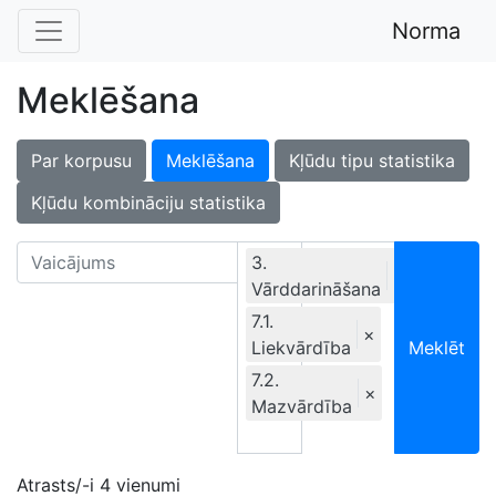
Norma
Meklēšana
Par korpusu
Meklēšana
Kļūdu tipu statistika
Kļūdu kombināciju statistika
3.
×
Vārddarināšana
Ekskluzīvi
7.1.
×
Liekvārdība
Meklēt
7.2.
×
Mazvārdība
Atrasts/-i 4 vienumi