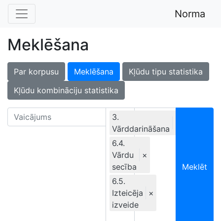
Norma
Meklēšana
Par korpusu
Meklēšana
Kļūdu tipu statistika
Kļūdu kombināciju statistika
3.
×
Vārddarināšana
Ekskluzīvi
6.4.
Vārdu
×
secība
Meklēt
6.5.
Izteicēja
×
izveide