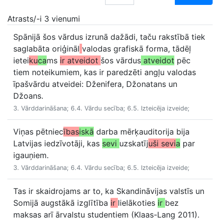
Atrasts/-i 3 vienumi
Spānijā šos vārdus izrunā dažādi, taču rakstībā tiek
saglabāta oriģināl
valodas grafiskā forma, tādēļ
ietei
ku
ca
ms
ir atveidot
šos vārdus
atveidot
pēc
tiem noteikumiem, kas ir paredzēti angļu valodas
īpašvārdu atveidei: Dženifera, Džonatans un
Džoans.
3. Vārddarināšana; 6.4. Vārdu secība; 6.5. Izteicēja izveide;
Viņas pētniec
ības
iskā
darba mērķauditorija bija
Latvijas iedzīvotāji, kas
sevi
uzskatīj
uši sevi
a
par
igauņiem.
3. Vārddarināšana; 6.4. Vārdu secība; 6.5. Izteicēja izveide;
Tas ir skaidrojams ar to, ka Skandināvijas valstīs un
Somijā augstākā izglītība
ir
lielākoties
ir
bez
maksas arī ārvalstu studentiem (Klaas-Lang 2011).