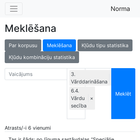
Norma
Meklēšana
Par korpusu
Meklēšana
Kļūdu tipu statistika
Kļūdu kombināciju statistika
3.
×
Vārddarināšana
Ekskluzīvi
6.4.
Meklēt
Vārdu
×
secība
Atrasts/-i 6 vienumi
Tas ir šāds: no līguma sastāvdaļas “Speciālie