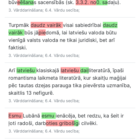
būv
e
ēšana
s sacensībās (sk.
3.3.2. no
0. sa
daļu).
3. Vārddarināšana; 6.4. Vārdu secība;
Turpmāk
daudz vairāk
visai sabiedrībai
daudz
vairāk
būs jā
pie
domā, lai latviešu valoda būtu
vienīgā valsts valoda ne tikai juridiski, bet arī
faktiski.
3. Vārddarināšana; 6.4. Vārdu secība;
Arī
latviešu
klasiskajā
latviešu
daiļ
literatūrā, īpaši
romantisma laikmeta literatūrā, kur skaitļu maģijai
pēc tautas dzejas parauga tika pievērsta uzmanība,
skaitlis 13 nefigurē.
3. Vārddarināšana; 6.4. Vārdu secība;
Esmu
Lubānā
esmu
ienācēja, bet redzu, ka šeit ir
ļoti radoši, darb
oties griboš
īg
i cilvēki.
3. Vārddarināšana; 6.4. Vārdu secība;