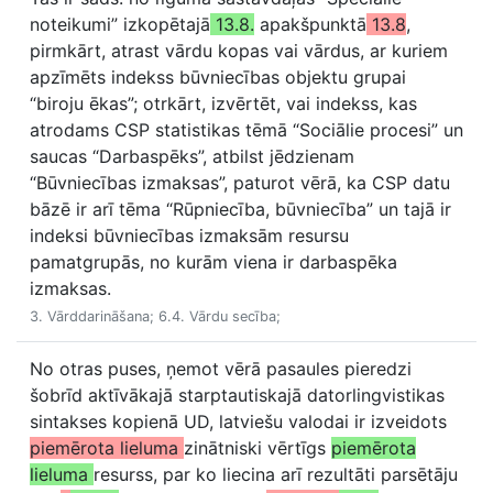
noteikumi” izkopētajā
13.8.
apakšpunktā
13.8
,
pirmkārt, atrast vārdu kopas vai vārdus, ar kuriem
apzīmēts indekss būvniecības objektu grupai
“biroju ēkas”; otrkārt, izvērtēt, vai indekss, kas
atrodams CSP statistikas tēmā “Sociālie procesi” un
saucas “Darbaspēks”, atbilst jēdzienam
“Būvniecības izmaksas”, paturot vērā, ka CSP datu
bāzē ir arī tēma “Rūpniecība, būvniecība” un tajā ir
indeksi būvniecības izmaksām resursu
pamatgrupās, no kurām viena ir darbaspēka
izmaksas.
3. Vārddarināšana; 6.4. Vārdu secība;
No otras puses, ņemot vērā pasaules pieredzi
šobrīd aktīvākajā starptautiskajā datorlingvistikas
sintakses kopienā UD, latviešu valodai ir izveidots
piemērota lieluma
zinātniski vērtīgs
piemērota
lieluma
resurss, par ko liecina arī rezultāti parsētāju