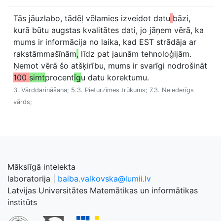
Tās jāuzlabo, tādēļ vēlamies izveidot datu
bāzi,
kurā būtu augstas kvalitātes dati, jo jāņem vērā, ka
mums ir informācija no laika, kad EST strādāja ar
rakstāmmašīnām
,
līdz pat jaunām tehnoloģijām.
Ņemot vērā šo atšķirību, mums ir svarīgi nodrošināt
100
simt
procent
īg
u datu korektumu.
3. Vārddarināšana; 5.3. Pieturzīmes trūkums; 7.3. Neiederīgs
vārds;
Mākslīgā intelekta
laboratorija
|
baiba.valkovska@lumii.lv
Latvijas Universitātes Matemātikas un informātikas
institūts