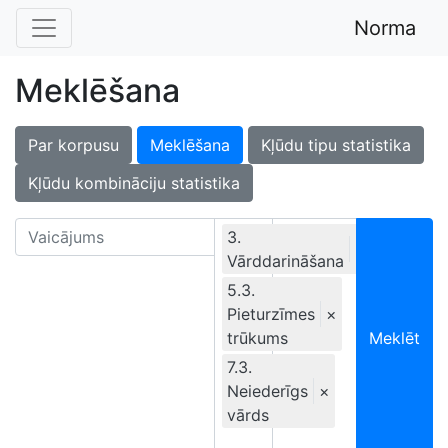
Norma
Meklēšana
Par korpusu
Meklēšana
Kļūdu tipu statistika
Kļūdu kombināciju statistika
3.
×
Vārddarināšana
Ekskluzīvi
5.3.
Pieturzīmes
×
trūkums
Meklēt
7.3.
Neiederīgs
×
vārds