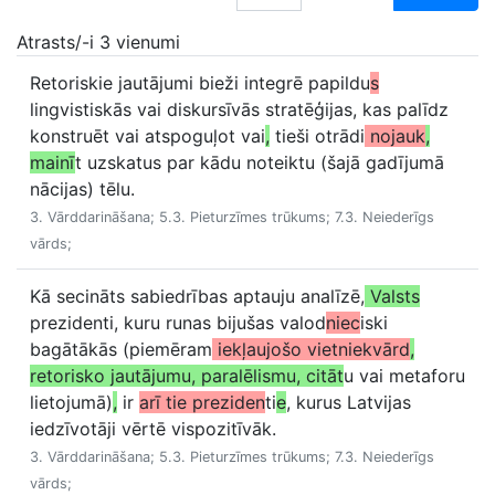
Atrasts/-i 3 vienumi
Retoriskie jautājumi bieži integrē papildu
s
lingvistiskās vai diskursīvās stratēģijas, kas palīdz
konstruēt vai atspoguļot vai
,
tieši otrādi
nojauk
,
mainī
t uzskatus par kādu noteiktu (šajā gadījumā
nācijas) tēlu.
3. Vārddarināšana; 5.3. Pieturzīmes trūkums; 7.3. Neiederīgs
vārds;
Kā secināts sabiedrības aptauju analīzē,
Valsts
prezidenti, kuru runas bijušas valod
niec
iski
bagātākās (piemēram
iekļaujošo vietniekvārd
,
retorisko jautājumu, paralēlismu, citāt
u vai metaforu
lietojumā)
,
ir
arī tie preziden
ti
e
, kurus Latvijas
iedzīvotāji vērtē vispozitīvāk.
3. Vārddarināšana; 5.3. Pieturzīmes trūkums; 7.3. Neiederīgs
vārds;