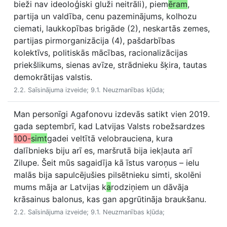
bieži nav ideoloģiski gluži neitrāli), piem
ēram
,
partija un valdība, cenu pazeminājums, kolhozu
ciemati, laukkopības brigāde (2), neskartās zemes,
partijas pirmorganizācija (4), pašdarbības
kolektīvs, politiskās mācības, racionalizācijas
priekšlikums, sienas avīze, strādnieku šķira, tautas
demokrātijas valstis.
2.2. Saīsinājuma izveide; 9.1. Neuzmanības kļūda;
Man personīgi Agafonovu izdevās satikt vien 2019.
gada septembrī, kad Latvijas Valsts robežsardzes
100-
simt
gadei veltītā velobrauciena, kura
dalībnieks biju arī es, maršrutā bija iekļauta arī
Zilupe. Šeit mūs sagaidīja kā īstus varoņus – ielu
malās bija sapulcējušies pilsētnieku simti, skolēni
mums māja ar Latvijas k
a
rodziņiem un dāvāja
krāsainus balonus, kas gan apgrūtināja braukšanu.
2.2. Saīsinājuma izveide; 9.1. Neuzmanības kļūda;