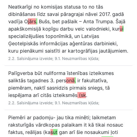
Neatkarīgi no komisijas statusa to no tās
dibināšanas līdz savai pāragrajai nāvei 2017. gadā
vadīja O
jārs
.
Bušs, bet pašlaik – Anta Trumpa. Šajā
apakškomisijā kopīgu darbu veic valodnieki, kur
u
i
specializējušies toponīmikā, un Latvijas
Ģeotelpiskās informācijas aģentūras darbinieki,
kuru pienākumi saistīti ar kartogrāfijas jautājumiem.
2.2. Saīsinājuma izveide; 9.1. Neuzmanības kļūda;
Palīgverba būt nullforma īstenības izteiksmes
saliktās tagadnes 3. pers
onā
.
ir fakultatīva,
piemēram, naktī sasnidzis pirmais sniegs, tā
iespējama arī citās izteiksmēs
(sk
.
2.2. Saīsinājuma izveide; 9.1. Neuzmanības kļūda;
Piemēri ar padomju- jau tika minēti; laikmetam
raksturīgās vārdkopas palaikam it kā tikai nosauc
faktus, reālijas (ka
s
ut
gan arī šie nosaukumi ļoti