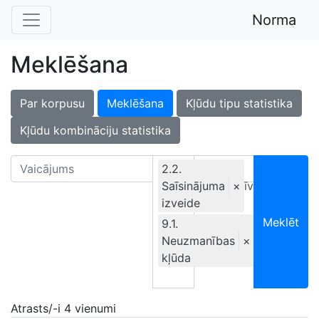
Norma
Meklēšana
Par korpusu
Meklēšana
Kļūdu tipu statistika
Kļūdu kombināciju statistika
2.2.
Saīsinājuma
Ekskluzīvi
×
izveide
Meklēt
9.1.
Neuzmanības
×
kļūda
Atrasts/-i 4 vienumi