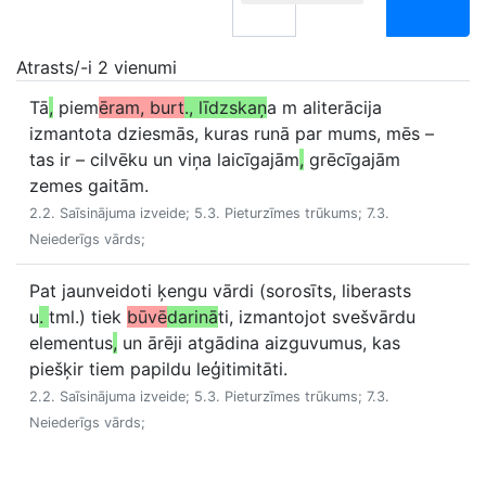
Atrasts/-i 2 vienumi
Tā
,
piem
ēram, burt
., līdzskaņ
a m aliterācija
izmantota dziesmās, kuras runā par mums, mēs –
tas ir – cilvēku un viņa laicīgajām
,
grēcīgajām
zemes gaitām.
2.2. Saīsinājuma izveide; 5.3. Pieturzīmes trūkums; 7.3.
Neiederīgs vārds;
Pat jaunveidoti ķengu vārdi (sorosīts, liberasts
u
.
tml.) tiek
būvē
darinā
ti, izmantojot svešvārdu
elementus
,
un ārēji atgādina aizguvumus, kas
piešķir tiem papildu leģitimitāti.
2.2. Saīsinājuma izveide; 5.3. Pieturzīmes trūkums; 7.3.
Neiederīgs vārds;