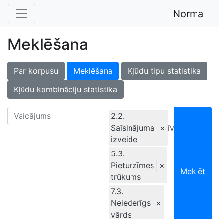
Norma
Meklēšana
Par korpusu
Meklēšana
Kļūdu tipu statistika
Kļūdu kombināciju statistika
2.2.
Saīsinājuma
Ekskluzīvi
×
izveide
5.3.
Pieturzīmes
×
Meklēt
trūkums
7.3.
Neiederīgs
×
vārds