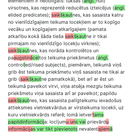
elementiem ir neobligāts: tukšas (
angl.
null)
virsotnes, kas reprezentē reducētus izteicējus (
angl.
elided predicates);
saik
šķaut
nes, kas sasaista katru
no vienlīdzīgajiem teikuma locekļiem ar to kopīgo
vecāku un kopīgajiem atkarīgajiem (pamata
atkarību kokā šāda tieša
saik
šķaut
ne ir tikai
pirmajam no vienlīdzīgo locekļu virknes);
saik
šķaut
nes, kas norāda kontrolētos un
pa
augstinā
cel
tos teikuma priekšmetus (
angl.
control
l
ed/rised subjects), piemēram, teikumā viņš
grib ēst teikuma priekšmetu viņš sasaista ne tikai ar
grib (
saik
šķaut
ne pamatkokā), bet arī ar ēst un
teikumā pavelkot virvi, viņa atsēja mezglu teikuma
priekšmetu viņa sasaista arī ar pavelkot; papildu
saik
šķaut
nes, kas sasaista palīgteikumu ievadošus
attieksmes vietniekvārdus ar virsteikuma locekli, uz
kuru vietniekvārds referē; lomā ietver
t
ama
papildinformācij
a: locījum
u un
s vai
prievārd
u
informācija
s var tikt pievienots
nevalent
ajiem
ā