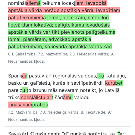
nomināl
ajiem
ā
teikuma locekļ
iem, ievadošā
apstākļa vārda norāde apstākļa vārdu ievadītiem
palīgteikumiem
a lomai, piemēram, nmod:loc
lietvārdam lokatīvā; palīgteikumu ievadošais
apstākļa vārds var tikt pievienots palīgteikuma
lomai, piemēram, advcl:kad apstākļa
palīgteikumam, ko ievada apstākļa vārds kad
.
6.1. Saistāmība; 7.2. Mazvārdība; 7.3. Neiederīgs vārds; 9.1.
Neuzmanības kļūda;
Spānij
a
ā
pastāv arī reģionālās valodas,
kā
katalāņu,
basku un galīsiešu, kurās ir savi īpašvārdi,
kuru
bet
pareiz
u t
o izrunu mēs nevaram noteikt, jo Latvijā
trūks
speciālistu ar
t
šād
ām
u
valodu
zināšanām
pratēju
.
7.2. Mazvārdība; 7.3. Neiederīgs vārds; 8. Tekstveide; 9.1.
Neuzmanības kļūda;
Savukārt šī paša panta “d” punktā norādīts, ka “
”
ar