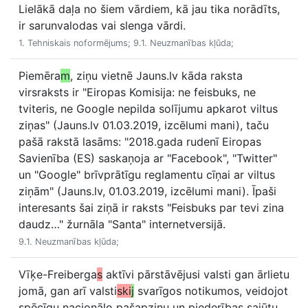
Lielākā daļa no šiem vārdiem, kā jau tika norādīts,
ir sarunvalodas vai slenga vārdi.
1. Tehniskais noformējums; 9.1. Neuzmanības kļūda;
Piemēra
m
, ziņu vietnē Jauns.lv kāda raksta
virsraksts ir "Eiropas Komisija: ne feisbuks, ne
tviteris, ne Google nepilda solījumu apkarot viltus
ziņas" (Jauns.lv 01.03.2019, izcēlumi mani), taču
pašā rakstā lasāms: "2018.gada rudenī Eiropas
Savienība (ES) saskaņoja ar "Facebook", "Twitter"
un "Google" brīvprātīgu reglamentu cīņai ar viltus
ziņām" (Jauns.lv, 01.03.2019, izcēlumi mani). Īpaši
interesants šai ziņā ir raksts "Feisbuks par tevi zina
daudz…" žurnāla "Santa" internetversijā.
9.1. Neuzmanības kļūda;
Vīķe-Freiberga
s
aktīvi pārstāvējusi valsti gan ārlietu
jomā, gan arī valsti
ski
j
svarīgos notikumos, veidojot
spēcīgu nacionālo pašapziņu un piederības sajūtu.