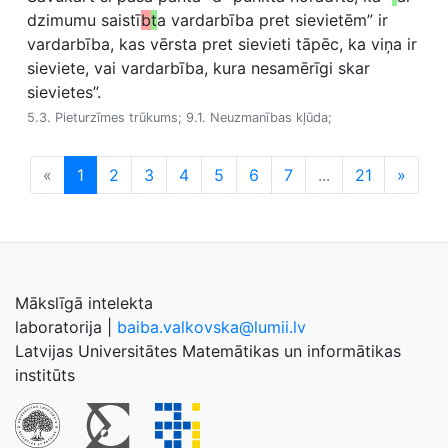
dzimumu saistī
b
t
a vardarbība pret sievietēm” ir
vardarbība, kas vērsta pret sievieti tāpēc, ka viņa ir
sieviete, vai vardarbība, kura nesamērīgi skar
sievietes”.
5.3. Pieturzīmes trūkums; 9.1. Neuzmanības kļūda;
«
1
2
3
4
5
6
7
...
21
»
Mākslīgā intelekta
laboratorija
|
baiba.valkovska@lumii.lv
Latvijas Universitātes Matemātikas un informātikas
institūts