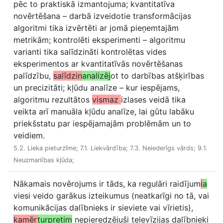
pēc to praktiskā izmantojuma; kvantitatīva
novērtēšana – darbā izveidotie transformācijas
algoritmi tika izvērtēti ar jomā pieņemtajām
metrikām; kontrolēti eksperimenti – algoritmu
varianti tika salīdzināti kontrolētas vides
eksperimentos ar kvantitatīvās novērtēšanas
palīdzību,
salīdzin
analizēj
ot to darbības atšķirības
un precizitāti; kļūdu analīze – kur iespējams,
algoritmu rezultātos
vismaz
izlases veidā tika
veikta arī manuāla kļūdu analīze, lai gūtu labāku
priekšstatu par iespējamajām problēmām un to
veidiem.
5.2. Lieka pieturzīme; 7.1. Liekvārdība; 7.3. Neiederīgs vārds; 9.1.
Neuzmanības kļūda;
Nākamais novērojums ir tāds, ka regulāri raidījum
i
a
viesi veido garākus izteikumus (neatkarīgi no tā, vai
komunikācijas dalībnieks ir sieviete vai vīrietis),
kamēr
turpretim
nepieredzējuši televīzijas dalībnieki