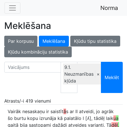
Norma
Meklēšana
Par korpusu
Meklēšana
Kļūdu tipu statistika
Kļūdu kombināciju statistika
9.1.
Neuzmanības
Ekskluzīvi
×
Meklēt
kļūda
Atrasts/-i 419 vienumi
Vairāk nesaskaņu ir saistīt
ā
s ar ll atveidi, jo agrāk
šo burtu kopu izrunāja kā palatālo l [ʎ], tādēļ laik
u
a
gaitā bija sastopami dažādi atveides varianti. Tā
dēļ
,