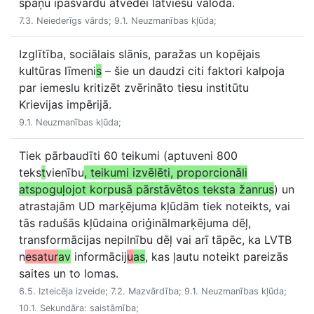
spāņu īpašvārdu atvedei latviešu valodā.
7.3. Neiederīgs vārds; 9.1. Neuzmanības kļūda;
Izglītība, sociālais slānis, paražas un kopējais
kultūras līmeni
s
– šie un daudzi citi faktori kalpoja
par iemeslu kritizēt zvērināto tiesu institūtu
Krievijas impērijā.
9.1. Neuzmanības kļūda;
Tiek pārbaudīti 60 teikumi (aptuveni 800
teks
t
vienību
, teikumi izvēlēti, proporcionāli
atspoguļojot korpusā pārstāvētos teksta žanrus
) un
atrastajām UD marķējuma kļūdām tiek noteikts, vai
tās radušās kļūdaina oriģinālmarķējuma dēļ,
transformācijas nepilnību dēļ vai arī tāpēc, ka LVTB
n
esatur
av
informācij
u
as
, kas ļautu noteikt pareizās
saites un to lomas.
6.5. Izteicēja izveide; 7.2. Mazvārdība; 9.1. Neuzmanības kļūda;
10.1. Sekundāra: saistāmība;