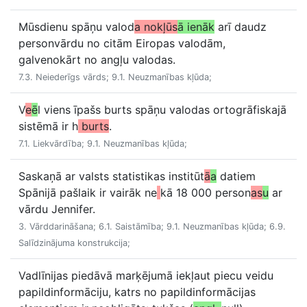
Mūsdienu spāņu valod
a nokļūs
ā ienāk
arī daudz
personvārdu no citām Eiropas valodām,
galvenokārt no angļu valodas.
7.3. Neiederīgs vārds; 9.1. Neuzmanības kļūda;
V
e
ē
l viens īpašs burts spāņu valodas ortogrāfiskajā
sistēmā ir h
burts
.
7.1. Liekvārdība; 9.1. Neuzmanības kļūda;
Saskaņā ar valsts statistikas institūt
ā
a
datiem
Spānijā pašlaik ir vairāk ne
kā 18 000 person
as
u
ar
vārdu Jennifer.
3. Vārddarināšana; 6.1. Saistāmība; 9.1. Neuzmanības kļūda; 6.9.
Salīdzinājuma konstrukcija;
Vadlīnijas piedāvā marķējumā iekļaut piecu veidu
papildinformāciju, katrs no papildinformācijas