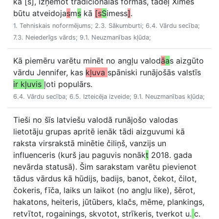
kā [s], izņemot tradicionālās formas, tādēļ Ximes
būtu atveidoja
s
m
s
kā
[s
S
imess
]
.
1. Tehniskais noformējums; 2.3. Sākumburti; 6.4. Vārdu secība;
7.3. Neiederīgs vārds; 9.1. Neuzmanības kļūda;
Kā piemēru varētu minēt no angļu valod
ā
a
s aizgūto
vārdu Jennifer, kas
kļuva
spāniski runājošās valstīs
ir kļuvis
ļoti populārs.
6.4. Vārdu secība; 6.5. Izteicēja izveide; 9.1. Neuzmanības kļūda;
Tieši no šīs latviešu valodā runājošo valodas
lietotāju grupas apritē ienāk tādi aizguvumi kā
raksta virsrakstā minētie čiliņš, vanzijs un
influenceris (kurš jau paguvis nonāk
t
2018. gada
nevārda statusā). Šim sarakstam varētu pievienot
tādus vārdus kā hūdijs, badijs, banot, čekot, čilot,
čokeris, fīča, laiks un laikot (no angļu like), šērot,
hakatons, heiteris, jūtūbers, klačs, mēme, plankings,
retvītot, rogainings, skvotot, strīkeris, tverkot u.
c.