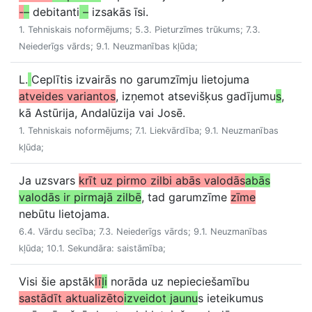
-
–
debitanti
–
izsakās īsi.
1. Tehniskais noformējums; 5.3. Pieturzīmes trūkums; 7.3.
Neiederīgs vārds; 9.1. Neuzmanības kļūda;
L.
Ceplītis izvairās no garumzīmju lietojuma
atveides variantos
, izņemot atsevišķus gadījumu
s
,
kā Astūrija, Andalūzija vai Josē.
1. Tehniskais noformējums; 7.1. Liekvārdība; 9.1. Neuzmanības
kļūda;
Ja uzsvars
krīt uz pirmo zilbi abās valodās
abās
valodās ir pirmajā zilbē
, tad garumzīme
zīme
nebūtu lietojama.
6.4. Vārdu secība; 7.3. Neiederīgs vārds; 9.1. Neuzmanības
kļūda; 10.1. Sekundāra: saistāmība;
Visi šie apstāk
lī
ļi
norāda uz nepieciešamību
sastādīt aktualizēto
izveidot jaunu
s ieteikumus