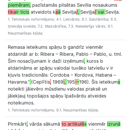
piemēram,
pazīstamās pilsētas Sevilla nosaukums
tika
ir ticis
atveidots k
a
ā
Sevilja
/
,
Seviļja
/
vai
Seviļa.
1. Tehniskais noformējums; 4.1. Lietvārds; 6.1. Saistāmība; 6.5.
Izteicēja izveide; 7.2. Mazvārdība; 7.3. Neiederīgs vārds; 9.1.
Neuzmanības kļūda;
Remasa ieteikums spāņu b gandrīz vienmēr
atdarināt ar b: Ribera – Ribera, Pablo – Pablo, u. tml.
Šim nosacījumam ir daži izņēmumi
,
kuros b
atdarināms ar spāņu valodai tuvāko latviešu v ir
kļuvis tradicionāls: Cordoba – Kordova, Habana –
Havanna.”
(Ceplītis
,
1969
:
,
195
-
–
196). Šis ieteikum
s
noteikti jāievēro mūsdienu valodas praksē un
jāiekļauj topošajos spāņu īpašvārdu atveides
noteikumos.
1. Tehniskais noformējums; 9.1. Neuzmanības kļūda;
Pirmkārt
,
vārda sākumā
to artikulē
x
vienmēr
izrunā