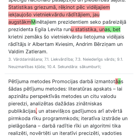
Statistikas griezumā, rēķinot pēc vidējajiem
iekļaujošo vietniekvārdu rādītājiem, jau
augstākm
M
inētajiem prezidentiem seko pašreizējā
prezidenta Egila Levita run
u statistika, un
as, bet
krietni zemāks šo vietniekvārdu lietojuma vidējais
rādītājs ir Albertam Kviesim, Andrim Bērziņam un
Valdim Zatleram.
3. Vārddarināšana; 7.1. Liekvārdība; 7.3. Neiederīgs vārds; 9.1.
Neuzmanības kļūda; 10.4. Sekundāra: sākumburti;
Pētījuma metodes Promocijas darbā izmantot
ā
a
s
šādas pētījumu metodes: literatūras apskats – lai
apzinātu perspektīvās metodes un citu valodu
pieredzi, analizētas dažādas zinātniskas
publikācijas
,
un atsevišķos gadījumos arī atvērtā
pirmkoda rīku programmkods; iteratīva izstrāde un
pielāgošana – darbā radītie rīki un algoritmi tika
realizēti, novērtēti un iteratīvi precizēti, vadoties