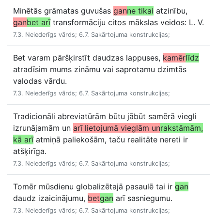
Minētās grāmatas guvušas
gan
ne tikai
atzinību,
gan
bet arī
transformāciju citos mākslas veidos: L. V.
7.3. Neiederīgs vārds; 6.7. Sakārtojuma konstrukcijas;
Bet varam pāršķirstīt daudzas lappuses,
kamēr
līdz
atradīsim mums zināmu vai saprotamu dzimtās
valodas vārdu.
7.3. Neiederīgs vārds; 6.7. Sakārtojuma konstrukcijas;
Tradicionāli abreviatūrām būtu jābūt samērā viegli
izrunājamām un
arī lietojumā vieglām un
rakstāmām,
kā arī
atmiņā paliekošām, taču realitāte nereti ir
atšķirīga.
7.3. Neiederīgs vārds; 6.7. Sakārtojuma konstrukcijas;
Tomēr mūsdienu globalizētajā pasaulē tai ir
gan
daudz izaicinājumu,
bet
gan
arī sasniegumu.
7.3. Neiederīgs vārds; 6.7. Sakārtojuma konstrukcijas;