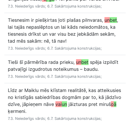
7.3. Neiederīgs vārds; 6.7. Sakārtojuma konstrukcijas;
Tiesnesim ir piešķirtas ļoti plašas pilnvaras,
un
bet
,
lai tajās nepaslēptos un lai kāds neiedomātos, ka
tiesnesis drīkst un var visu bez jebkādām sekām,
tad mēs sakām: nē, tā nav!
7.3. Neiederīgs vārds; 6.7. Sakārtojuma konstrukcijas;
Tieši šī pārmērība rada prieku,
un
bet
spēja izpildīt
patvaļīgi izgudrotus noteikumus – baudu.
7.3. Neiederīgs vārds; 6.7. Sakārtojuma konstrukcijas;
Līdz ar Maiklu mēs klīstam realitātē, kas atteikusies
no kristīgās sabiedrības dogmām par to, kā jādzīvo
dzīve, jāpieņem nāve
vai
un
jāizturas pret miruš
o
ā
ķermeni.
7.3. Neiederīgs vārds; 6.7. Sakārtojuma konstrukcijas;