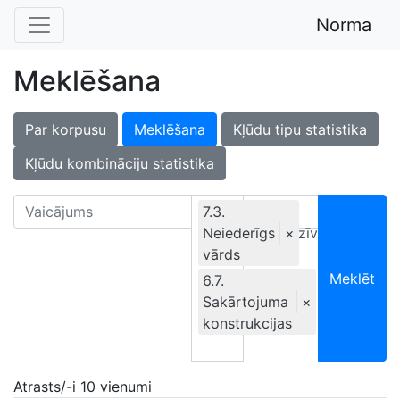
Norma
Meklēšana
Par korpusu
Meklēšana
Kļūdu tipu statistika
Kļūdu kombināciju statistika
7.3.
Neiederīgs
Ekskluzīvi
×
vārds
Meklēt
6.7.
Sakārtojuma
×
konstrukcijas
Atrasts/-i 10 vienumi