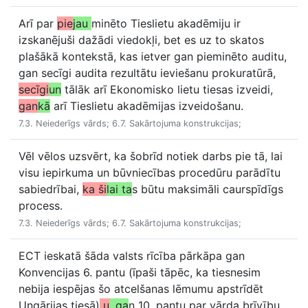
Arī par
pie
jau
minēto Tieslietu akadēmiju ir
izskanējuši dažādi viedokļi, bet es uz to skatos
plašākā kontekstā, kas ietver gan pieminēto auditu,
gan secīgi audita rezultātu ieviešanu prokuratūrā,
secīgi
un
tālāk arī Ekonomisko lietu tiesas izveidi,
gan
kā
arī Tieslietu akadēmijas izveidošanu.
7.3. Neiederīgs vārds; 6.7. Sakārtojuma konstrukcijas;
Vēl vēlos uzsvērt, ka šobrīd notiek darbs pie tā, lai
visu iepirkuma un būvniecības procedūru parādītu
sabiedrībai,
ka ši
lai ta
s būtu maksimāli caurspīdīgs
process.
7.3. Neiederīgs vārds; 6.7. Sakārtojuma konstrukcijas;
ECT ieskatā šāda valsts rīcība pārkāpa gan
Konvencijas 6. pantu (īpaši tāpēc, ka tiesnesim
nebija iespējas šo atcelšanas lēmumu apstrīdēt
Ungārijas tiesā)
u
, ga
n 10. pantu par vārda brīvību.