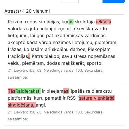
Atrasts/-i 20 vienumi
Reizēm rodas situācijas, kur
ās
skolotāja
iekšējā
valodas izjūta neļauj pieņemt atsevišķu vārdu
lietojumu, lai gan pat akadēmiskās vārdnīcas
akceptē kāda vārda nozīmes lietojumu, piemēram,
frāzes, ko lasām arī skolēnu darbos, Piekopjam
tradīcijas
,
;
Katrs piekopj savu stresa noņemšanas
veidu, piemēram, dodas makšķerēt, sporto.
7.1. Liekvārdība; 7.3. Neiederīgs vārds; 10.1. Sekundāra:
saistāmība;
Tās
Raidieraksti
ir pieejam
as
i
īpašās raidierakstu
platformās, kuru pamatā ir RSS (
satura vienkāršā
sindicēšana,
angl.
7.1. Liekvārdība; 7.3. Neiederīgs vārds; 10.1. Sekundāra:
saistāmība;