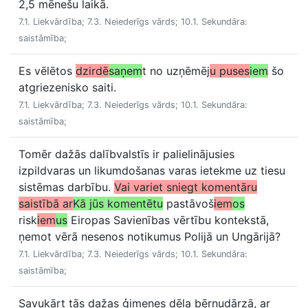
2,5 mēnešu laikā.
7.1. Liekvārdība; 7.3. Neiederīgs vārds; 10.1. Sekundāra:
saistāmība;
Es vēlētos
dzirdē
saņem
t no uzņēmēj
u puses
iem
šo
atgriezenisko saiti.
7.1. Liekvārdība; 7.3. Neiederīgs vārds; 10.1. Sekundāra:
saistāmība;
Tomēr dažās dalībvalstīs ir palielinājusies
izpildvaras un likumdošanas varas ietekme uz tiesu
sistēmas darbību.
Vai variet sniegt komentāru
saistībā ar
Kā jūs komentētu
pastāvoš
iem
os
risk
iem
us
Eiropas Savienības vērtību kontekstā,
ņemot vērā nesenos notikumus Polijā un Ungārijā?
7.1. Liekvārdība; 7.3. Neiederīgs vārds; 10.1. Sekundāra:
saistāmība;
Savukārt tās dažas ģimenes dēla bērnudārzā, ar