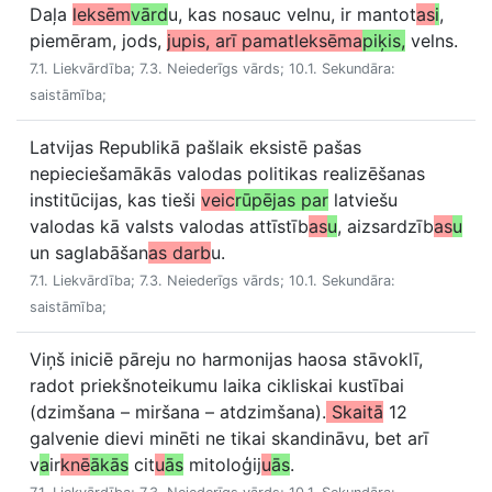
Daļa
leksēm
vārd
u, kas nosauc velnu, ir mantot
as
i
,
piemēram, jods,
jupis, arī pamatleksēma
piķis,
velns.
7.1. Liekvārdība; 7.3. Neiederīgs vārds; 10.1. Sekundāra:
saistāmība;
Latvijas Republikā pašlaik eksistē pašas
nepieciešamākās valodas politikas realizēšanas
institūcijas, kas tieši
veic
rūpējas par
latviešu
valodas kā valsts valodas attīstīb
as
u
, aizsardzīb
as
u
un saglabāšan
as darb
u.
7.1. Liekvārdība; 7.3. Neiederīgs vārds; 10.1. Sekundāra:
saistāmība;
Viņš iniciē pāreju no harmonijas haosa stāvoklī,
radot priekšnoteikumu laika cikliskai kustībai
(dzimšana – miršana – atdzimšana).
Skaitā
12
galvenie dievi minēti ne tikai skandināvu, bet arī
v
a
ir
knē
ākās
cit
u
ās
mitoloģij
u
ās
.