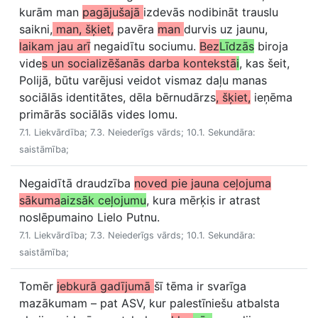
kurām man
pagājušajā
izdevās nodibināt trauslu
saikni,
man, šķiet,
pavēra
man
durvis uz jaunu,
laikam jau arī
negaidītu sociumu.
Bez
Līdzās
biroja
vide
s un socializēšanās darba kontekstā
i
, kas šeit,
Polijā, būtu varējusi veidot vismaz daļu manas
sociālās identitātes, dēla bērnudārzs
, šķiet,
ieņēma
primārās sociālās vides lomu.
7.1. Liekvārdība; 7.3. Neiederīgs vārds; 10.1. Sekundāra:
saistāmība;
Negaidītā draudzība
noved pie jauna ceļojuma
sākuma
aizsāk ceļojumu
, kura mērķis ir atrast
noslēpumaino Lielo Putnu.
7.1. Liekvārdība; 7.3. Neiederīgs vārds; 10.1. Sekundāra:
saistāmība;
Tomēr
jebkurā gadījumā
šī tēma ir svarīga
mazākumam – pat ASV, kur palestīniešu atbalsta