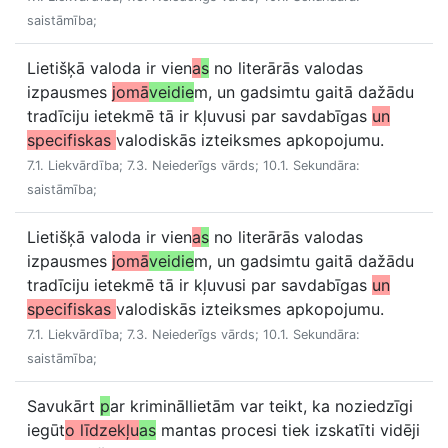
saistāmība;
Lietišķā valoda ir vien
a
s
no literārās valodas
izpausmes
jomā
veidie
m, un gadsimtu gaitā dažādu
tradīciju ietekmē tā ir kļuvusi par savdabīgas
un
specifiskas
valodiskās izteiksmes apkopojumu.
7.1. Liekvārdība; 7.3. Neiederīgs vārds; 10.1. Sekundāra:
saistāmība;
Lietišķā valoda ir vien
a
s
no literārās valodas
izpausmes
jomā
veidie
m, un gadsimtu gaitā dažādu
tradīciju ietekmē tā ir kļuvusi par savdabīgas
un
specifiskas
valodiskās izteiksmes apkopojumu.
7.1. Liekvārdība; 7.3. Neiederīgs vārds; 10.1. Sekundāra:
saistāmība;
Savukārt
p
ar krimināllietām var teikt, ka noziedzīgi
iegūt
o līdzekļu
as
mantas procesi tiek izskatīti vidēji