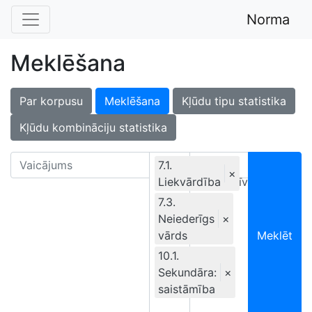
Norma
Meklēšana
Par korpusu
Meklēšana
Kļūdu tipu statistika
Kļūdu kombināciju statistika
7.1.
×
Liekvārdība
Ekskluzīvi
7.3.
Neiederīgs
×
vārds
Meklēt
10.1.
Sekundāra:
×
saistāmība