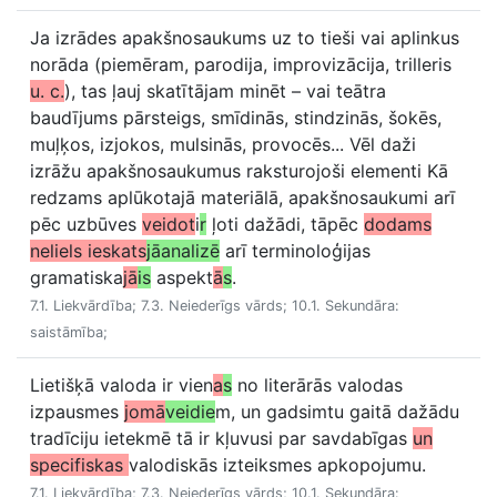
Ja izrādes apakšnosaukums uz to tieši vai aplinkus
norāda (piemēram, parodija, improvizācija, trilleris
u. c.
), tas ļauj skatītājam minēt – vai teātra
baudījums pārsteigs, smīdinās, stindzinās, šokēs,
muļķos, izjokos, mulsinās, provocēs... Vēl daži
izrāžu apakšnosaukumus raksturojoši elementi Kā
redzams aplūkotajā materiālā, apakšnosaukumi arī
pēc uzbūves
veidot
i
r
ļoti dažādi, tāpēc
dodams
neliels ieskats
jāanalizē
arī terminoloģijas
gramatiska
jā
is
aspekt
ā
s
.
7.1. Liekvārdība; 7.3. Neiederīgs vārds; 10.1. Sekundāra:
saistāmība;
Lietišķā valoda ir vien
a
s
no literārās valodas
izpausmes
jomā
veidie
m, un gadsimtu gaitā dažādu
tradīciju ietekmē tā ir kļuvusi par savdabīgas
un
specifiskas
valodiskās izteiksmes apkopojumu.
7.1. Liekvārdība; 7.3. Neiederīgs vārds; 10.1. Sekundāra: