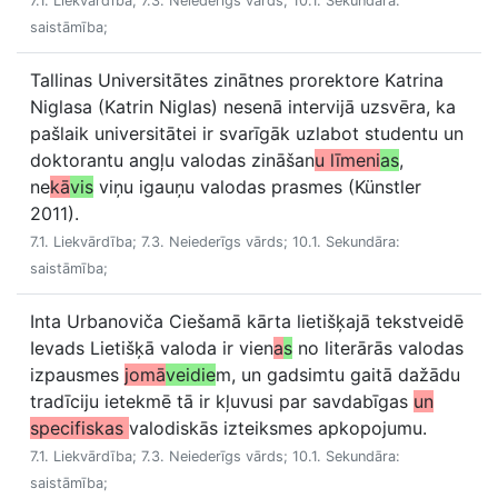
7.1. Liekvārdība; 7.3. Neiederīgs vārds; 10.1. Sekundāra:
saistāmība;
Tallinas Universitātes zinātnes prorektore Katrina
Niglasa (Katrin Niglas) nesenā intervijā uzsvēra, ka
pašlaik universitātei ir svarīgāk uzlabot studentu un
doktorantu angļu valodas zināšan
u līmeni
as
,
ne
kā
vis
viņu igauņu valodas prasmes (Künstler
2011).
7.1. Liekvārdība; 7.3. Neiederīgs vārds; 10.1. Sekundāra:
saistāmība;
Inta Urbanoviča Ciešamā kārta lietišķajā tekstveidē
Ievads Lietišķā valoda ir vien
a
s
no literārās valodas
izpausmes
jomā
veidie
m, un gadsimtu gaitā dažādu
tradīciju ietekmē tā ir kļuvusi par savdabīgas
un
specifiskas
valodiskās izteiksmes apkopojumu.
7.1. Liekvārdība; 7.3. Neiederīgs vārds; 10.1. Sekundāra:
saistāmība;