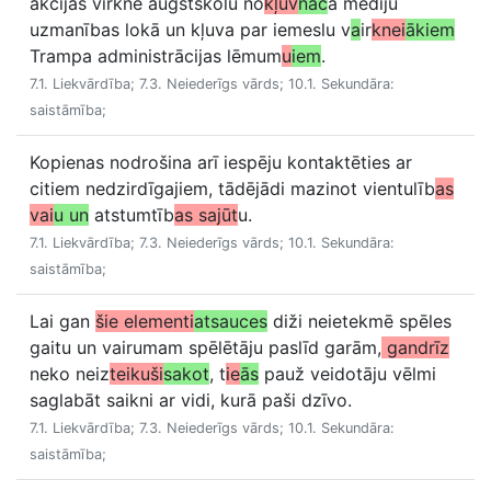
akcijas virknē augstskolu no
kļuv
nāc
a mediju
uzmanības lokā un kļuva par iemeslu v
a
ir
knei
ākiem
Trampa administrācijas lēmum
u
iem
.
7.1. Liekvārdība; 7.3. Neiederīgs vārds; 10.1. Sekundāra:
saistāmība;
Kopienas nodrošina arī iespēju kontaktēties ar
citiem nedzirdīgajiem, tādējādi mazinot vientulīb
as
vai
u un
atstumtīb
as sajūt
u.
7.1. Liekvārdība; 7.3. Neiederīgs vārds; 10.1. Sekundāra:
saistāmība;
Lai gan
šie elementi
atsauces
diži neietekmē spēles
gaitu un vairumam spēlētāju paslīd garām,
gandrīz
neko neiz
teikuši
sakot
, t
ie
ās
pauž veidotāju vēlmi
saglabāt saikni ar vidi, kurā paši dzīvo.
7.1. Liekvārdība; 7.3. Neiederīgs vārds; 10.1. Sekundāra:
saistāmība;