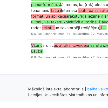
pamatformām. J
āatceras, ka (rok)raksts 
fenomeni.
Taču i
I
nterneta
īpatnība saistīt
formāti un aplikācija
raksturīga iezīme ir 
u. tml., vai tekstu kolektīvā autorība. Dau
radot
tekstu
un savstarpēji rediģējot)
, l
. L
6.6. Dalījums teikumos; 7.1. Liekvārdība; 7.2. Mazvār
V
Lai v
ārdnīc
as ātrākai izveidei
u varētu iz
Lauzis
.
6.6. Dalījums teikumos; 7.1. Liekvārdība; 7.2. Mazvār
Mākslīgā intelekta laboratorija
|
baiba.valk
Latvijas Universitātes Matemātikas un inform