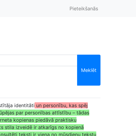
Pieteikšanās
Meklēt
tītāja identitāti
un personību, kas spēj
rūpējas par personības attīstību – tādas
nterneta kopienas piedāvā praktisku
s stila izveidē ir atkarīgs no kopienā
nsultēti teksti ir viena no mūsdienu tekstu