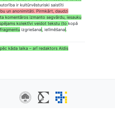
autorība ir kultūrvēsturiski saistīti
ību un anonimitāti. Pirmkārt, daudzi
rneta komentāros izmanto segvārdu, iesauku
spējams kolektīvi veidot tekstu (to
kopā
fragmentu
izgriešana
i
, ielīmēšana
i
.
 pēc kāda laika – arī redaktors Aldis