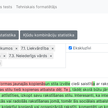
s tests
Tehniskais formatētājs
statistika
Kļūdu kombināciju statistika
Ekskluzīvi
eikumos
×
7.1. Liekvārdība
×
a
×
7.3. Neiederīgs vārds
×
×
s formas jaunajās kopienās
un stila izvēle
cieši saistīt
i
a
ar raks
as stilu tieši kopienas atbalsta dēļ. Te j
, tādēļ skolā būtu jā
 attīstīties, izkopt savu rakstīšanas stilu. Interesanti, ka i
ķās vai radošās rakstīšanas jomā, tomēr šis sociālais atbalst
 kolektīvi kopienā vai organizācijā rakstīti, komentēti un ko