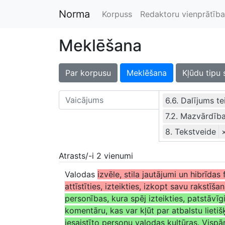
Norma
Korpuss
Redaktoru vienprātība
Meklēšana
Par korpusu
Meklēšana
Kļūdu tipu 
6.6. Dalījums t
7.2. Mazvārdīb
8. Tekstveide
Atrasts/-i 2 vienumi
Valodas
izvēle, stila jautājumi un hibrīda
attīstīties, izteikties, izkopt savu rakstīšan
personības, kura spēj izteikties, patstāvīgi
komentāru, kas var kļūt par atbalstu lietiš
iesaistīto personu valodas kultūras. Vispār