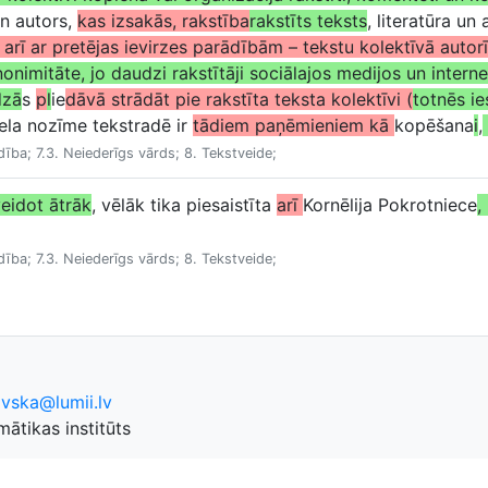
un autors,
kas izsakās, rakstība
rakstīts teksts
, literatūra un 
a arī ar pretējas ievirzes parādībām – tekstu kolektīvā autor
anonimitāte, jo daudzi rakstītāji sociālajos medijos un inte
dzā
s
p
l
ie
dāvā strādāt pie rakstīta teksta kolektīvi (
totnēs ie
iela nozīme tekstradē ir
tādiem paņēmieniem kā
kopēšana
i
,
dība; 7.3. Neiederīgs vārds; 8. Tekstveide;
veidot ātrāk
, vēlāk tika piesaistīta
arī
Kornēlija Pokrotniece
,
dība; 7.3. Neiederīgs vārds; 8. Tekstveide;
ovska@lumii.lv
ātikas institūts