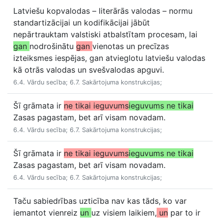
Latviešu kopvalodas – literārās valodas – normu
standartizācijai un kodifikācijai jābūt
nepārtrauktam valstiski atbalstītam procesam, lai
gan
nodrošinātu
gan
vienotas un precīzas
izteiksmes iespējas, gan atvieglotu latviešu valodas
kā otrās valodas un svešvalodas apguvi.
6.4. Vārdu secība; 6.7. Sakārtojuma konstrukcijas;
Šī grāmata ir
ne tikai ieguvums
ieguvums ne tikai
Zasas pagastam, bet arī visam novadam.
6.4. Vārdu secība; 6.7. Sakārtojuma konstrukcijas;
Šī grāmata ir
ne tikai ieguvums
ieguvums ne tikai
Zasas pagastam, bet arī visam novadam.
6.4. Vārdu secība; 6.7. Sakārtojuma konstrukcijas;
Taču sabiedrības uzticība nav kas tāds, ko var
iemantot vienreiz
un
uz visiem laikiem,
un
par to ir