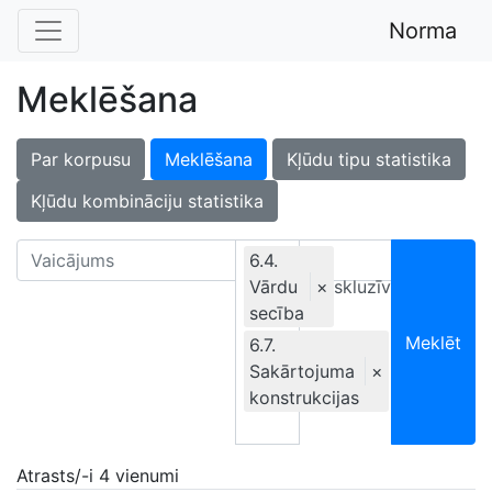
Norma
Meklēšana
Par korpusu
Meklēšana
Kļūdu tipu statistika
Kļūdu kombināciju statistika
6.4.
Vārdu
Ekskluzīvi
×
secība
Meklēt
6.7.
Sakārtojuma
×
konstrukcijas
Atrasts/-i 4 vienumi