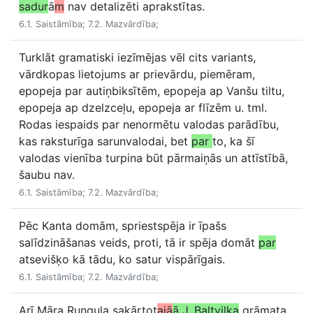
sadur
ā
m
nav detalizēti aprakstītas.
6.1. Saistāmība; 7.2. Mazvārdība;
Turklāt gramatiski iezīmējas vēl cits variants,
vārdkopas lietojums ar prievārdu, piemēram,
epopeja par autiņbiksītēm, epopeja ap Vanšu tiltu,
epopeja ap dzelzceļu, epopeja ar flīzēm u. tml.
Rodas iespaids par nenormētu valodas parādību,
kas raksturīga sarunvalodai, bet
par
to, ka šī
valodas vienība turpina būt pārmaiņās un attīstībā,
šaubu nav.
6.1. Saistāmība; 7.2. Mazvārdība;
Pēc Kanta domām, spriestspēja ir īpašs
salīdzināšanas veids, proti, tā ir spēja domāt
par
atsevišķo kā tādu, ko satur vispārīgais.
6.1. Saistāmība; 7.2. Mazvārdība;
Arī Māra Runguļa sakārtot
ajā
ā J. Baltvilka
grāmata