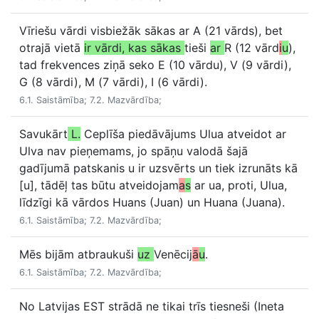
Vīriešu vārdi visbiežāk sākas ar A (21 vārds), bet
otrajā vietā
ir vārdi, kas sākas
tieši
ar
R (12 vārd
i
u
),
tad frekvences ziņā seko E (10 vārdu), V (9 vārdi),
G (8 vārdi), M (7 vārdi), I (6 vārdi).
6.1. Saistāmība; 7.2. Mazvārdība;
Savukārt
L.
Ceplīša piedāvājums Ulua atveidot ar
Ulva nav pieņemams, jo spāņu valodā šajā
gadījumā patskanis u ir uzsvērts un tiek izrunāts kā
[u], tādēļ tas būtu atveidojam
a
s
ar ua, proti, Ulua,
līdzīgi kā vārdos Huans (Juan) un Huana (Juana).
6.1. Saistāmība; 7.2. Mazvārdība;
Mēs bijām atbraukuši
uz
Venēcij
ā
u
.
6.1. Saistāmība; 7.2. Mazvārdība;
No Latvijas EST strādā ne tikai trīs tiesneši (Ineta