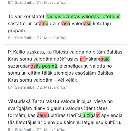
6.1. Saistāmība; 7.2. Mazvārdība;
To var konstatēt,
vienas dzimtās valodas lietotājus
sastatot ar cit
ām
u
dzimt
ās
o
valod
as
u
lietotāju
grupām.
6.1. Saistāmība; 7.2. Mazvārdība;
P. Kallio uzskata, ka lībiešu valoda no citām Baltijas
jūras somu valodām nošķīrusies
ar
nākam
o
ajā
sazarošan
os
ās posmā
, ziemeļigauņu valoda no
somu un citām tālāk ziemeļos esošajām Baltijas
jūras somu valodām – vēl vēlāk.
6.1. Saistāmība; 7.2. Mazvārdība;
Vēsturiskā Tartu rakstu valoda ir bijusi viena no
svarīgajām dienvidigauņu valodas identitātes
formām, kas
caur
kultūras tradīcij
u ziņ
ā
m
apvienoja
tās lietotājus ar dienvidu kaimiņu latgaliešu kultūru.
6.1. Saistāmība; 7.2. Mazvārdība;