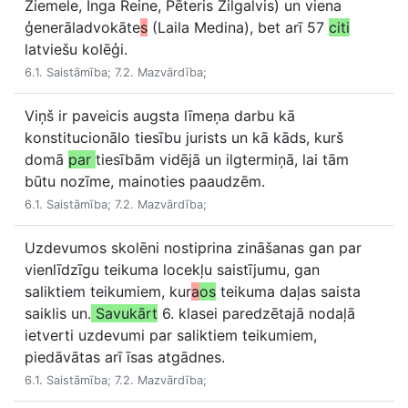
Ziemele, Inga Reine, Pēteris Zilgalvis) un viena
ģenerāladvokāte
s
(Laila Medina), bet arī 57
citi
latviešu kolēģi.
6.1. Saistāmība; 7.2. Mazvārdība;
Viņš ir paveicis augsta līmeņa darbu kā
konstitucionālo tiesību jurists un kā kāds, kurš
domā
par
tiesībām vidējā un ilgtermiņā, lai tām
būtu nozīme, mainoties paaudzēm.
6.1. Saistāmība; 7.2. Mazvārdība;
Uzdevumos skolēni nostiprina zināšanas gan par
vienlīdzīgu teikuma locekļu saistījumu, gan
saliktiem teikumiem, kur
a
os
teikuma daļas saista
saiklis un.
Savukārt
6. klasei paredzētajā nodaļā
ietverti uzdevumi par saliktiem teikumiem,
piedāvātas arī īsas atgādnes.
6.1. Saistāmība; 7.2. Mazvārdība;