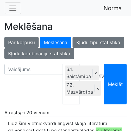
Norma
Meklēšana
Par korpusu
Meklēšana
Kļūdu tipu statistika
Kļūdu kombināciju statistika
6.1.
×
Saistāmība
Ekskluzīvi
Meklēt
7.2.
×
Mazvārdība
Atrasts/-i 20 vienumi
Līdz šim vietniekvārdi lingvistiskajā literatūrā
galvenokārt skatīti no standartvalodas
jeb literārās