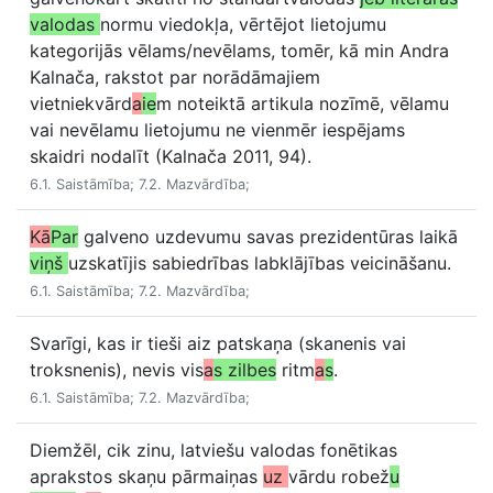
valodas
normu viedokļa, vērtējot lietojumu
kategorijās vēlams/nevēlams, tomēr, kā min Andra
Kalnača, rakstot par norādāmajiem
vietniekvārd
a
ie
m noteiktā artikula nozīmē, vēlamu
vai nevēlamu lietojumu ne vienmēr iespējams
skaidri nodalīt (Kalnača 2011, 94).
6.1. Saistāmība; 7.2. Mazvārdība;
Kā
Par
galveno uzdevumu savas prezidentūras laikā
viņš
uzskatījis sabiedrības labklājības veicināšanu.
6.1. Saistāmība; 7.2. Mazvārdība;
Svarīgi, kas ir tieši aiz patskaņa (skanenis vai
troksnenis), nevis vis
a
s zilbes
ritm
a
s
.
6.1. Saistāmība; 7.2. Mazvārdība;
Diemžēl, cik zinu, latviešu valodas fonētikas
aprakstos skaņu pārmaiņas
uz
vārdu robež
u