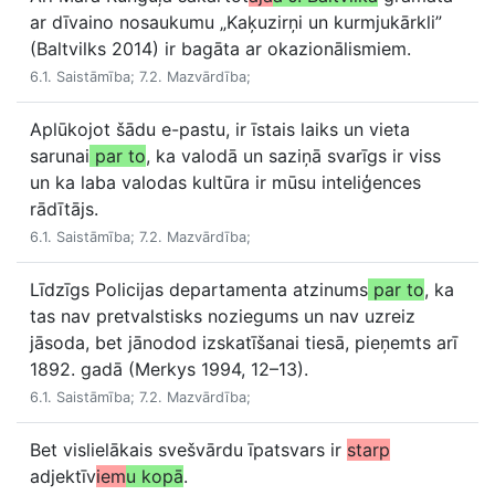
ar dīvaino nosaukumu „Kaķuzirņi un kurmjukārkli”
(Baltvilks 2014) ir bagāta ar okazionālismiem.
6.1. Saistāmība; 7.2. Mazvārdība;
Aplūkojot šādu e-pastu, ir īstais laiks un vieta
sarunai
par to
, ka valodā un saziņā svarīgs ir viss
un ka laba valodas kultūra ir mūsu inteliģences
rādītājs.
6.1. Saistāmība; 7.2. Mazvārdība;
Līdzīgs Policijas departamenta atzinums
par to
, ka
tas nav pretvalstisks noziegums un nav uzreiz
jāsoda, bet jānodod izskatīšanai tiesā, pieņemts arī
1892. gadā (Merkys 1994, 12–13).
6.1. Saistāmība; 7.2. Mazvārdība;
Bet vislielākais svešvārdu īpatsvars ir
starp
adjektīv
iem
u kopā
.