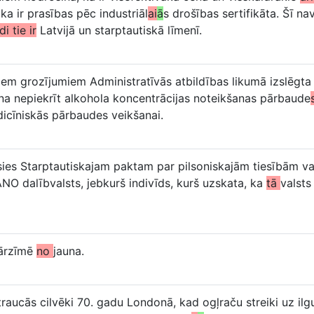
a ir prasības pēc industriāl
ai
ā
s drošības sertifikāta. Šī nav 
di tie ir
Latvijā un starptautiskā līmenī.
iem grozījumiem Administratīvās atbildības likumā izslēgt
na nepiekrīt alkohola koncentrācijas noteikšanas pārbaude
icīniskās pārbaudes veikšanai.
jusies Starptautiskajam paktam par pilsoniskajām tiesībām va
ANO dalībvalsts, jebkurš indivīds, kurš uzskata, ka
tā
valsts
pārzīmē
no
jauna.
aucās cilvēki 70. gadu Londonā, kad ogļraču streiki uz ilgu 