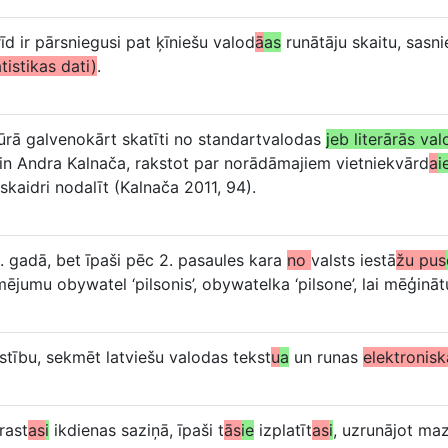
īd ir pārsniegusi pat ķīniešu valod
ā
as
runātāju skaitu, sasni
tistikas dati)
.
atūrā galvenokārt skatīti no standartvalodas
jeb literārās va
in Andra Kalnača, rakstot par norādāmajiem vietniekvārd
a
i
kaidri nodalīt (Kalnača 2011, 94).
. gadā, bet īpaši pēc 2. pasaules kara
no
valsts iestā
žu pus
jumu obywatel ‘pilsonis’, obywatelka ‘pilsone’, lai mēģināt
īstību, sekmēt latviešu valodas tekst
u
a
un runas
elektronis
erast
as
i
ikdienas saziņā, īpaši t
ās
ie
izplatīt
as
i
, uzrunājot ma