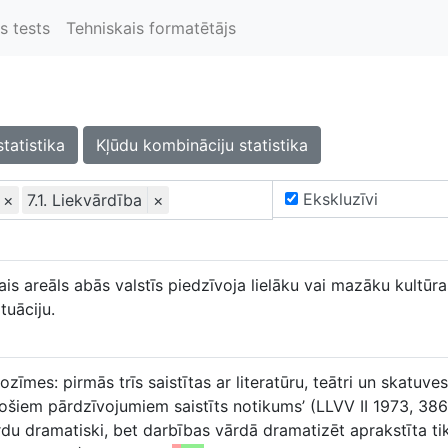
s tests
Tehniskais formatētājs
statistika
Kļūdu kombināciju statistika
Ekskluzīvi
×
7.1. Liekvārdība
×
skais areāls abās valstīs piedzīvoja lielāku vai mazāku kultū
tuāciju.
īmes: pirmās trīs saistītas ar literatūru, teātri un skatuv
nošiem pārdzīvojumiem saistīts notikums’ (LLVV II 1973, 386)
du dramatiski, bet darbības vārdā dramatizēt aprakstīta tik