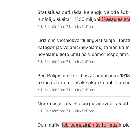
Statistikas dati rāda, ka angļu valoda šobr
runātāju skaits – 1120 miljoni
(Pasaules sta
6.1. Saistāmība; 7.1. Liekvārdība;
Līdz šim vietniekvārdi lingvistiskajā liter
kategorijās vēlams/nevēlams, tomēr, kā m
nevēlamu lietojumu ne vienmēr iespējams s
6.1. Saistāmība; 7.1. Liekvārdība;
Pēc Polijas neatkarības atjaunošanas 1918
uzrunas formu plašāk sāka izmantot apzīmē
6.1. Saistāmība; 7.1. Liekvārdība;
Nodrošināt latviešu korpuslingvistikas att
6.1. Saistāmība; 7.1. Liekvārdība;
Deminutīvi
jeb pamazināmās formas
ir pi