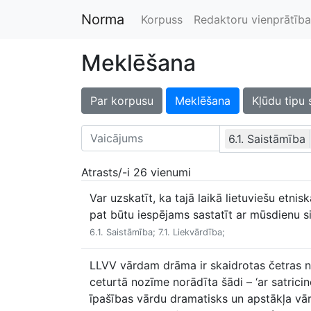
Norma
Korpuss
Redaktoru vienprātība
Meklēšana
Par korpusu
Meklēšana
Kļūdu tipu 
6.1. Saistāmība
Atrasts/-i 26 vienumi
Var uzskatīt, ka tajā laikā lietuviešu etni
pat būtu iespējams sastatīt ar mūsdienu si
6.1. Saistāmība; 7.1. Liekvārdība;
LLVV vārdam drāma ir skaidrotas četras noz
ceturtā nozīme norādīta šādi – ‘ar satrici
īpašības vārdu dramatisks un apstākļa vār