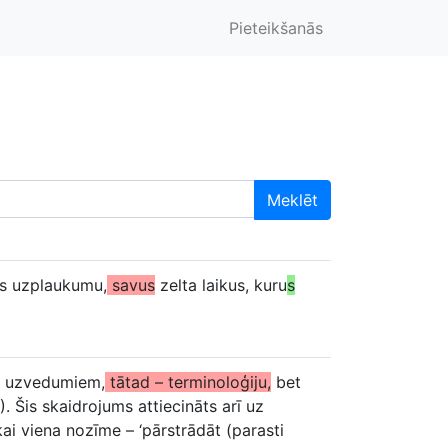
Pieteikšanās
Meklēt
ras uzplaukumu,
savus
zelta laikus, kuru
s
es uzvedumiem,
tātad – terminoloģiju,
bet
. Šis skaidrojums attiecināts arī uz
ai viena nozīme – ‘pārstrādāt (parasti