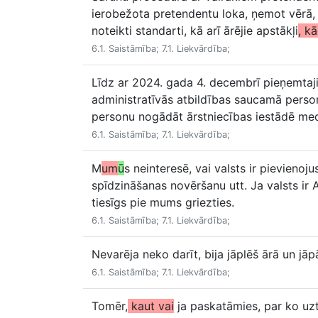
ierobežota pretendentu loka, ņemot vērā, k
noteikti standarti, kā arī ārējie apstākļi
, kā
6.1. Saistāmība; 7.1. Liekvārdība;
Līdz ar 2024. gada 4. decembrī pieņemtaj
administratīvās atbildības saucamā perso
personu nogādāt ārstniecības iestādē med
6.1. Saistāmība; 7.1. Liekvārdība;
M
um
ū
s neinteresē, vai valsts ir pievieno
spīdzināšanas novēršanu utt. Ja valsts ir 
tiesīgs pie mums griezties.
6.1. Saistāmība; 7.1. Liekvārdība;
Nevarēja neko darīt, bija jāplēš ārā un jā
6.1. Saistāmība; 7.1. Liekvārdība;
Tomēr,
kaut vai
ja paskatāmies, par ko uztr