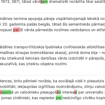
I 1973, 387), tātad vārd
ā
am
dramatizēt norādīta tikai saist
nātnes termina epopeja pāreja vispārlietojamajā leksikā no
tikai 20. gadsimta pašās beigās, tātad šīs semantiskās pārm
 nojaust
par
šī vārda pārnestās nozīmes veidošanos un attīs
ādāties transportlīdzekļa īpašnieka civiltiesiskās atbildīb
tomašīnas straujas bremzēšanas skaņa], pirmā doma bija – 
rdu izteikumā lietotais darbības vārds izdzirdēt ir pārejošs
akuzatīvā, kas izteiktu objekta nozīmi.
ences, britu pētnieki norāda, ka sociālajā vidē ir pieaudzi
obilitāti, iekļaujošas izglītības nodrošinājumu, zīmju valoda
es
saziņ
ā un valodnieku pieaugoš
ā
o
interes
e
i
par universālo 
s jomas zinātnieki, kas nepieder
pie
nedzirdīgo cilvēku kopi