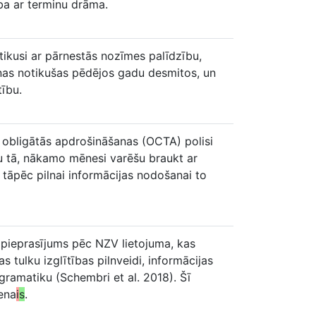
ība ar terminu drāma.
tikusi ar pārnestās nozīmes palīdzību,
aiņas notikušas pēdējos gadu desmitos, un
tību.
as obligātās apdrošināšanas (OCTA) polisi
nu tā, nākamo mēnesi varēšu braukt ar
, tāpēc pilnai informācijas nodošanai to
s pieprasījums pēc NZV lietojuma, kas
s tulku izglītības pilnveidi, informācijas
gramatiku (Schembri et al. 2018). Šī
ena
i
s
.