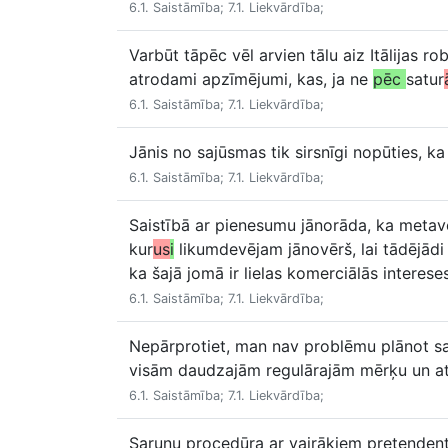
6.1. Saistāmība; 7.1. Liekvārdība;
Varbūt tāpēc vēl arvien tālu aiz Itālijas r
atrodami apzīmējumi, kas, ja ne
pēc
satur
6.1. Saistāmība; 7.1. Liekvārdība;
Jānis no sajūsmas tik sirsnīgi nopūties, ka 
6.1. Saistāmība; 7.1. Liekvārdība;
Saistībā ar pienesumu jānorāda, ka metaver
kur
us
i
likumdevējam jānovērš, lai tādējādi s
ka šajā jomā ir lielas komerciālās intereses
6.1. Saistāmība; 7.1. Liekvārdība;
Nepārprotiet, man nav problēmu plānot sav
visām daudzajām regulārajām mērķu un at
6.1. Saistāmība; 7.1. Liekvārdība;
Sarunu procedūra ar vairākiem pretendent