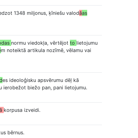
edzot 1348 miljonus, ķīniešu valod
ā
as
lodas
normu viedokļa, vērtējot
to
lietojumu
e
m noteiktā artikula nozīmē, vēlamu vai
d
es ideoloģisku apsvērumu dēļ kā
u ierobežot biežo pan, pani lietojumu.
kā
korpusa izveidi.
zus bērnus.