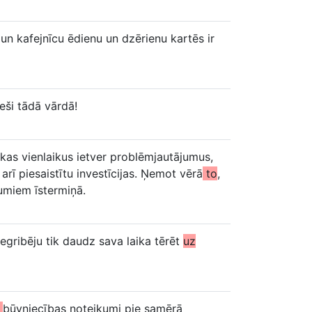
 un kafejnīcu ēdienu un dzērienu kartēs ir
ieši tādā vārdā!
 kas vienlaikus ietver problēmjautājumus,
arī piesaistītu investīcijas. Ņemot vērā
to
,
egumiem īstermiņā.
egribēju tik daudz sava laika tērēt
uz
ī
būvniecības noteikumi pie samērā