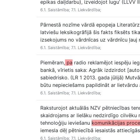
epikas daiļdarbu), izveidojot lugu’ (LLVV I
6.1. Saistāmība; 7.1. Liekvārdība;
Pārnestā nozīme vārdā epopeja Literatūrzi
latviešu leksikogrāfijā šis fakts fiksēts 
izsekojums no vārdnīcas uz vārdnīcu ļauj
6.1. Saistāmība; 7.1. Liekvārdība;
Piemēram,
pa
radio reklamējot iespēju ieg
bankā, vīrietis saka: Agrāk izdzirdot [au
sabiedrisko. (LR 1 2013. gada jūlijā) Mutvā
būtu nepieciešams papildināt ar lietvārdu 
6.1. Saistāmība; 7.1. Liekvārdība;
Raksturojot aktuālās NZV pētniecības tend
skaidrojams ar lielāku nedzirdīgo cilvēku m
tehnoloģiju ieviešanu
komunikācijas proc
iemesla dēļ pētniecībā iesaistās attiecīgā
6.1. Saistāmība; 7.1. Liekvārdība;