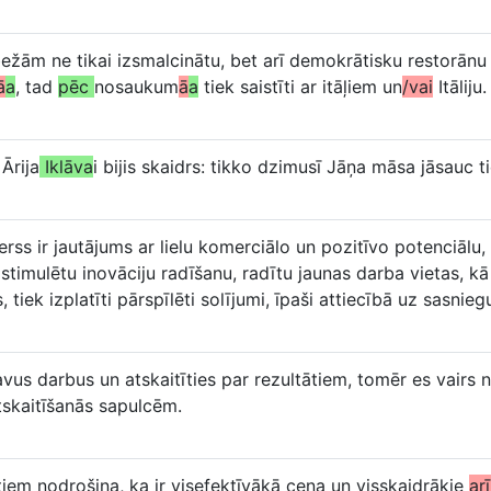
obežām ne tikai izsmalcinātu, bet arī demokrātisku restorānu
ā
a
, tad
pēc
nosaukum
ā
a
tiek saistīti ar itāļiem un
/vai
Itāliju.
Ārija
Iklāva
i bijis skaidrs: tikko dzimusī Jāņa māsa jāsauc t
ss ir jautājums ar lielu komerciālo un pozitīvo potenciālu,
timulētu inovāciju radīšanu, radītu jaunas darba vietas, kā 
, tiek izplatīti pārspīlēti solījumi, īpaši attiecībā uz sasni
us darbus un atskaitīties par rezultātiem, tomēr es vairs n
skaitīšanās sapulcēm.
iem nodrošina, ka ir visefektīvākā cena un visskaidrākie
ar