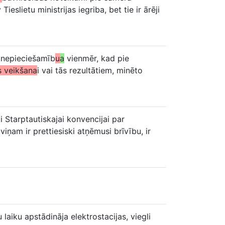
Tieslietu ministrijas iegriba, bet tie ir ārēji
a nepieciešamīb
u
a
vienmēr, kad pie
s veikšana
i vai tās rezultātiem, minēto
i Starptautiskajai konvencijai par
 viņam ir prettiesiski atņēmusi brīvību, ir
laiku apstādināja elektrostacijas, viegli