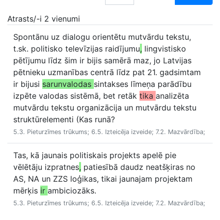
Atrasts/-i 2 vienumi
Spontānu uz dialogu orientētu mutvārdu tekstu,
t.sk. politisko televīzijas raidījumu
,
lingvistisko
pētījumu līdz šim ir bijis samērā maz, jo Latvijas
pētnieku uzmanības centrā līdz pat 21. gadsimtam
ir bijusi
sarunvalodas
sintakses līmeņa parādību
izpēte valodas sistēmā, bet retāk
tika
analizēta
mutvārdu tekstu organizācija un mutvārdu tekstu
struktūrelementi (Kas runā?
5.3. Pieturzīmes trūkums; 6.5. Izteicēja izveide; 7.2. Mazvārdība;
Tas, kā jaunais politiskais projekts apelē pie
vēlētāju izpratnes
,
patiesībā daudz neatšķiras no
AS, NA un ZZS loģikas, tikai jaunajam projektam
mērķis
ir
ambiciozāks.
5.3. Pieturzīmes trūkums; 6.5. Izteicēja izveide; 7.2. Mazvārdība;