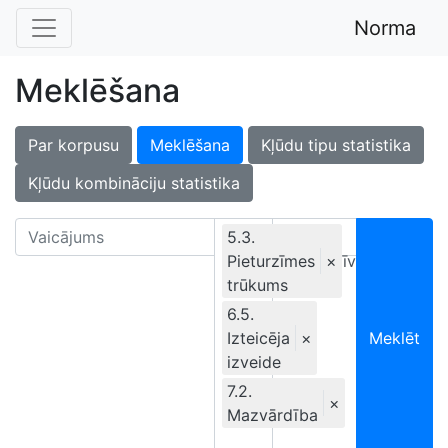
Norma
Meklēšana
Par korpusu
Meklēšana
Kļūdu tipu statistika
Kļūdu kombināciju statistika
5.3.
Pieturzīmes
Ekskluzīvi
×
trūkums
6.5.
Izteicēja
×
Meklēt
izveide
7.2.
×
Mazvārdība