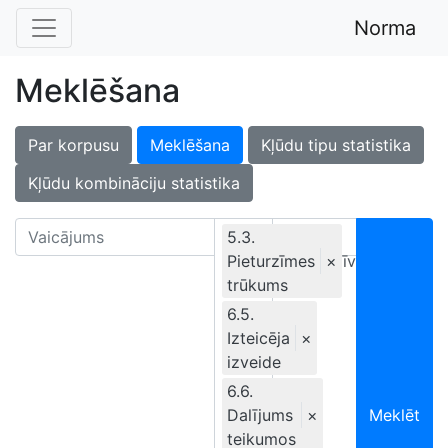
Norma
Meklēšana
Par korpusu
Meklēšana
Kļūdu tipu statistika
Kļūdu kombināciju statistika
5.3.
Pieturzīmes
Ekskluzīvi
×
trūkums
6.5.
Izteicēja
×
izveide
6.6.
Dalījums
×
Meklēt
teikumos