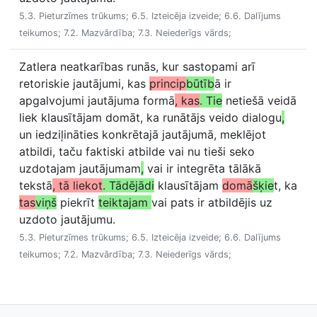
5.3. Pieturzīmes trūkums; 6.5. Izteicēja izveide; 6.6. Dalījums
teikumos; 7.2. Mazvārdība; 7.3. Neiederīgs vārds;
Zatlera neatkarības runās, kur sastopami arī
retoriskie jautājumi, kas
princip
būtīb
ā ir
apgalvojumi jautājuma formā
, kas
. Tie
netiešā veidā
liek klausītājam domāt, ka runātājs veido dialogu
,
un iedziļināties konkrētajā jautājumā, meklējot
atbildi, taču faktiski atbilde vai nu tieši seko
uzdotajam jautājumam
,
vai ir integrēta tālākā
tekstā
, tā liekot
. Tādējādi
klausītājam
domā
šķie
t, ka
tas
viņš
piekrīt
teiktajam
vai pats ir atbildējis uz
uzdoto jautājumu.
5.3. Pieturzīmes trūkums; 6.5. Izteicēja izveide; 6.6. Dalījums
teikumos; 7.2. Mazvārdība; 7.3. Neiederīgs vārds;