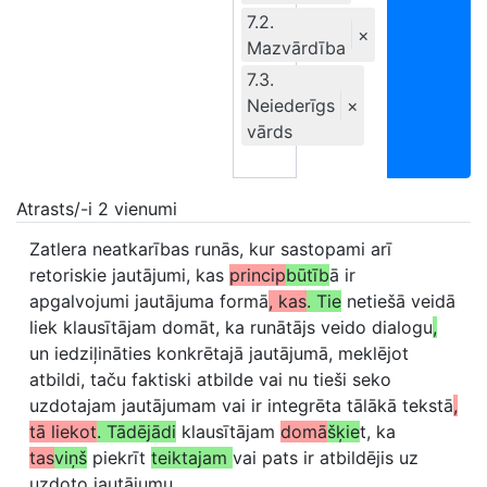
7.2.
×
Mazvārdība
7.3.
Neiederīgs
×
vārds
Atrasts/-i 2 vienumi
Zatlera neatkarības runās, kur sastopami arī
retoriskie jautājumi, kas
princip
būtīb
ā ir
apgalvojumi jautājuma formā
, kas
. Tie
netiešā veidā
liek klausītājam domāt, ka runātājs veido dialogu
,
un iedziļināties konkrētajā jautājumā, meklējot
atbildi, taču faktiski atbilde vai nu tieši seko
uzdotajam jautājumam vai ir integrēta tālākā tekstā
,
tā liekot
. Tādējādi
klausītājam
domā
šķie
t, ka
tas
viņš
piekrīt
teiktajam
vai pats ir atbildējis uz
uzdoto jautājumu.