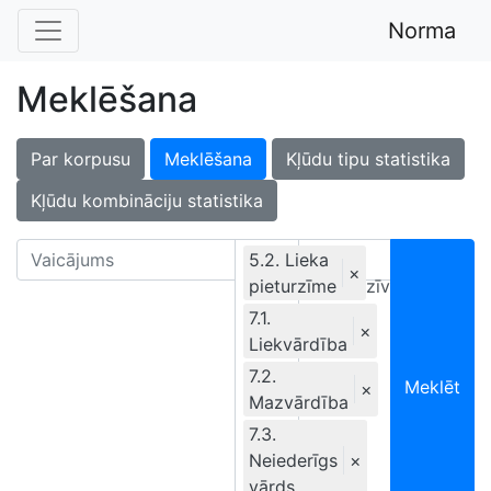
Norma
Meklēšana
Par korpusu
Meklēšana
Kļūdu tipu statistika
Kļūdu kombināciju statistika
5.2. Lieka
×
pieturzīme
Ekskluzīvi
7.1.
×
Liekvārdība
7.2.
Meklēt
×
Mazvārdība
7.3.
Neiederīgs
×
vārds