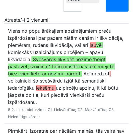
Atrasts/-i 2 vienumi
Viens no populārākajiem apzīmējumiem preču
izpārdošanai par pazeminātām cenām ir likvidācija,
piemēram, rudens likvidācija, vai arī
jau
vēl
komiskāks uzaicinājums pircējiem – apavu
likvidācija.
Svešvārds likvidēt nozīmē ‘beigt
pastāvēt; iznīcināt’, taču mūsdienās uzņēmēji to
bieži vien lieto ar nozīmi ‘pārdot’.
Acīmredzot
,
veikalnieki šo svešvārdu izjūt kā semantiski
iedarbīgāku
leksēmu
uz pircēju apziņu, it kā būtu
jāapsteidz tie, kuri piedāvā vienkārši preču
izpārdošanu.
5.2. Lieka pieturzīme; 7.1. Liekvārdība; 7.2. Mazvārdība; 7.3.
Neiederīgs vārds;
Pirmkārt, izpratne par nācijām mainās, tās vairs nav