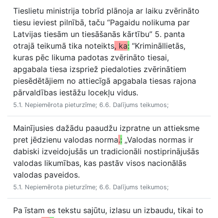
Tieslietu ministrija tobrīd plānoja ar laiku zvērināto
tiesu ieviest pilnībā, taču “Pagaidu nolikuma par
Latvijas tiesām un tiesāšanās kārtību” 5. panta
otrajā teikumā tika noteikts
, ka
:
“Krimināllietās,
kuras pēc likuma padotas zvērināto tiesai,
apgabala tiesa izspriež piedaloties zvērinātiem
piesēdētājiem no attiecīgā apgabala tiesas rajona
pārvaldības iestāžu locekļu vidus.
5.1. Nepiemērota pieturzīme; 6.6. Dalījums teikumos;
Mainījusies dažādu paaudžu izpratne un attieksme
pret jēdzienu valodas norma
.
:
„Valodas normas ir
dabiski izveidojušās un tradicionāli nostiprinājušās
valodas likumības, kas pastāv visos nacionālās
valodas paveidos.
5.1. Nepiemērota pieturzīme; 6.6. Dalījums teikumos;
Pa īstam es tekstu sajūtu, izlasu un izbaudu, tikai to