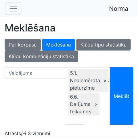
Norma
Meklēšana
Par korpusu
Meklēšana
Kļūdu tipu statistika
Kļūdu kombināciju statistika
5.1.
Nepiemērota
Ekskluzīvi
×
pieturzīme
Meklēt
6.6.
Dalījums
×
teikumos
Atrasts/-i 3 vienumi