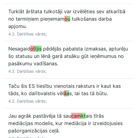
Turklāt ārštata tulkotāji var izvēlēties sev atkarībā
no termiņiem pieņemam
o
u
tulkošanas darba
apjomu.
4.2. Darbības vārds;
Nesagaid
ot
ījis
pēdējās pabalsta izmaksas, apturēju
šo statusu un lēnā garā atsāku gūt ieņēmumus no
pasākumu vadīšanas.
4.2. Darbības vārds;
Taču šis ES tiesību vienotais raksturs ir kaut kas
tāds, ko dalībvalstis vēl
ā
a
s, lai tas tā būtu.
4.2. Darbības vārds;
Jau agrāk pastāvēja tā sau
cam
kt
ais tīrās
mediācijas modelis, kur mediācija ir izveidojusies
pašorganizācijas ceļā.