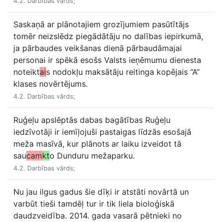
4.2. Darbības vārds;
Saskaņā ar plānotajiem grozījumiem pasūtītājs
tomēr neizslēdz piegādātāju no dalības iepirkumā,
ja pārbaudes veikšanas dienā pārbaudāmajai
personai ir spēkā esošs Valsts ieņēmumu dienesta
noteikt
ai
s nodokļu maksātāju reitinga kopējais “A”
klases novērtējums.
4.2. Darbības vārds;
Ruģeļu apslēptās dabas bagātības Ruģeļu
iedzīvotāji ir iemīļojuši pastaigas līdzās esošajā
meža masīvā, kur plānots ar laiku izveidot tā
sau
cam
kt
o Dunduru mežaparku.
4.2. Darbības vārds;
Nu jau ilgus gadus šie dīķi ir atstāti novārtā un
varbūt tieši tamdēļ tur ir tik liela bioloģiskā
daudzveidība. 2014. gada vasarā pētnieki no