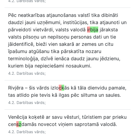
4.2. Darbības vārds;
Pēc neatkarības atjaunošanas valstī tika dibināti
daudzi jauni uzņēmumi, institūcijas, tika atjaunoti un
pārveidoti vietvārdi, valsts valodā
ir
bija
jāraksta
valsts pilsoņu un nepilsoņu personas dati un tie
jāidentificē, bieži vien sakarā ar zemes un citu
īpašumu atgūšanu tika pārskatīta nozaru
terminoloģija, dzīvē ienāca daudz jaunu jēdzienu,
kuriem bija nepieciešami nosaukumi.
4.2. Darbības vārds;
Rivjēra – šis vārds izlo
c
k
ās kā tāla dienvidu pamale,
tas atlido pie tevis kā ilgas pēc siltuma un saules.
4.2. Darbības vārds;
Venēcija koķetē ar savu vēsturi, tūristiem par prieku
cen
s
z
damās novecot viņiem saprotamā valodā.
4.2. Darbības vārds;