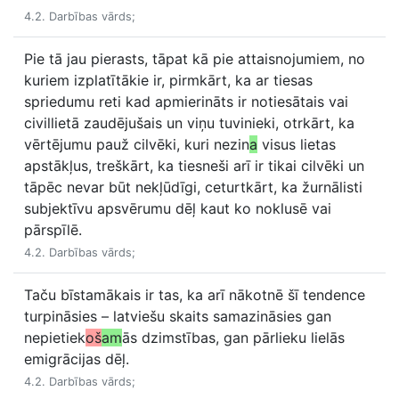
4.2. Darbības vārds;
Pie tā jau pierasts, tāpat kā pie attaisnojumiem, no
kuriem izplatītākie ir, pirmkārt, ka ar tiesas
spriedumu reti kad apmierināts ir notiesātais vai
civillietā zaudējušais un viņu tuvinieki, otrkārt, ka
vērtējumu pauž cilvēki, kuri nezin
a
visus lietas
apstākļus, treškārt, ka tiesneši arī ir tikai cilvēki un
tāpēc nevar būt nekļūdīgi, ceturtkārt, ka žurnālisti
subjektīvu apsvērumu dēļ kaut ko noklusē vai
pārspīlē.
4.2. Darbības vārds;
Taču bīstamākais ir tas, ka arī nākotnē šī tendence
turpināsies – latviešu skaits samazināsies gan
nepietiek
oš
am
ās dzimstības, gan pārlieku lielās
emigrācijas dēļ.
4.2. Darbības vārds;