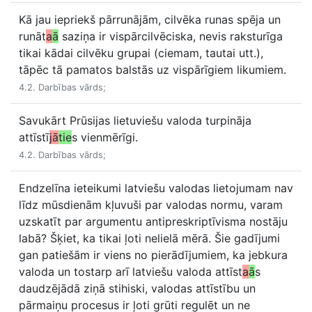
Kā jau iepriekš pārrunājām, cilvēka runas spēja un
runāt
a
ā
saziņa ir vispārcilvēciska, nevis raksturīga
tikai kādai cilvēku grupai (ciemam, tautai utt.),
tāpēc tā pamatos balstās uz vispārīgiem likumiem.
4.2. Darbības vārds;
Savukārt Prūsijas lietuviešu valoda turpināja
attīstī
jā
tie
s vienmērīgi.
4.2. Darbības vārds;
Endzelīna ieteikumi latviešu valodas lietojumam nav
līdz mūsdienām kļuvuši par valodas normu, varam
uzskatīt par argumentu antipreskriptīvisma nostāju
labā? Šķiet, ka tikai ļoti nelielā mērā. Šie gadījumi
gan patiešām ir viens no pierādījumiem, ka jebkura
valoda un tostarp arī latviešu valoda attīst
a
ā
s
daudzējādā ziņā stihiski, valodas attīstību un
pārmaiņu procesus ir ļoti grūti regulēt un ne