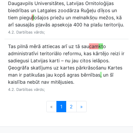
Daugavpils Universitātes, Latvijas Ornitoloģijas
biedrības un Latgales zoodārza Ruģeļu dīķos un
tiem piegu
ļ
l
ošajos priežu un melnalkšņu mežos, kā
arī sausajās pļavās apsekoja 400 ha plašu teritoriju.
4.2. Darbības vārds;
Tas pilnā mērā attiecas arī uz tā sau
cam
kt
o
administratīvi teritoriālo reformu, kas kārtējo reizi ir
sadiegusi Latvijas karti – nu jau citos ielāpos.
Ģeogrāfa skatījums uz kartes pārkrāsošanu Kartes
man ir patikušas jau kopš agras bērnības
,
un šī
kaislība nebūt nav mitējusies.
4.2. Darbības vārds;
«
1
2
»