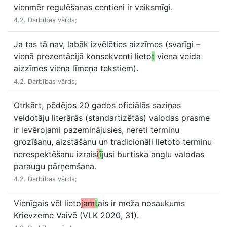
vienmēr regulēšanas centieni ir veiksmīgi.
4.2. Darbības vārds;
Ja tas tā nav, labāk izvēlēties aizzīmes (svarīgi –
vienā prezentācijā konsekventi lieto
t
viena veida
aizzīmes viena līmeņa tekstiem).
4.2. Darbības vārds;
Otrkārt, pēdējos 20 gados oficiālās saziņas
veidotāju literārās (standartizētās) valodas prasme
ir ievērojami pazeminājusies, nereti terminu
grozīšanu, aizstāšanu un tradicionāli lietoto terminu
nerespektēšanu izrais
i
ī
jusi burtiska angļu valodas
paraugu pārņemšana.
4.2. Darbības vārds;
Vienīgais vēl lieto
jam
t
ais ir meža nosaukums
Krievzeme Vaivē (VLK 2020, 31).