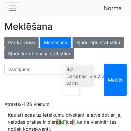
Norma
Meklēšana
Par korpusu
Meklēšana
Kļūdu tipu statistika
Kļūdu kombināciju statistika
4.2.
Darbības
Ekskluzīvi
×
Meklēt
vārds
Atrasts/-i 26 vienumi
Kas attiecas uz ieteikumu divskani ie atveidot ar je,
valodas prakse ir pier
a
ā
dījus
ī
i
, ka ne vienmēr tas
notiek konsekventi.