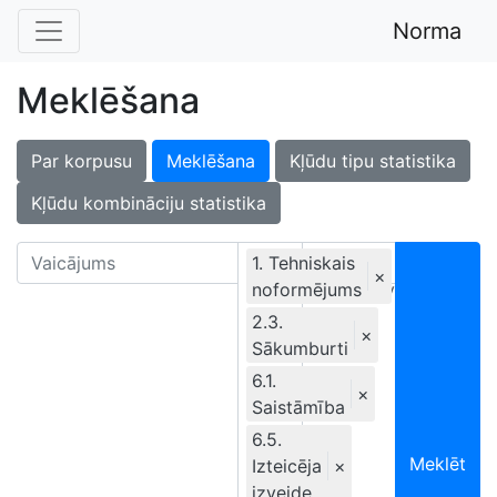
Norma
Meklēšana
Par korpusu
Meklēšana
Kļūdu tipu statistika
Kļūdu kombināciju statistika
1. Tehniskais
×
noformējums
Ekskluzīvi
2.3.
×
Sākumburti
6.1.
×
Saistāmība
6.5.
Meklēt
Izteicēja
×
izveide