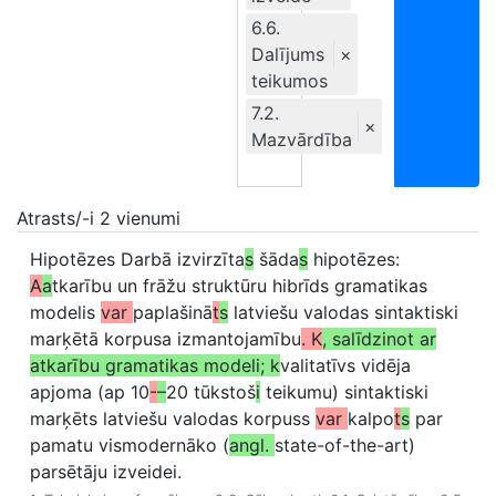
6.6.
Dalījums
×
teikumos
7.2.
×
Mazvārdība
Atrasts/-i 2 vienumi
Hipotēzes Darbā izvirzīta
s
šāda
s
hipotēzes:
A
a
tkarību un frāžu struktūru hibrīds gramatikas
modelis
var
paplašinā
t
s
latviešu valodas sintaktiski
marķētā korpusa izmantojamību
. K
, salīdzinot ar
atkarību gramatikas modeli; k
valitatīvs vidēja
apjoma (ap 10
-
–
20 tūkstoš
i
teikumu) sintaktiski
marķēts latviešu valodas korpuss
var
kalpo
t
s
par
pamatu vismodernāko (
angl.
state-of-the-art)
parsētāju izveidei.