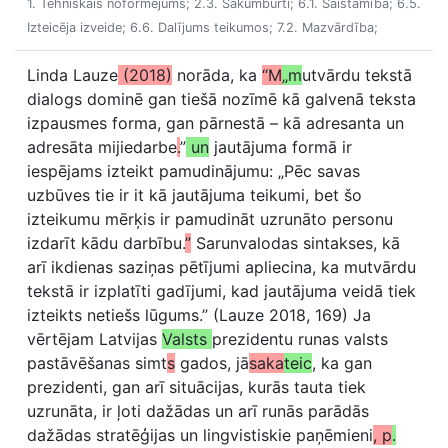
1. Tehniskais noformējums; 2.3. Sākumburti; 6.1. Saistāmība; 6.5.
Izteicēja izveide; 6.6. Dalījums teikumos; 7.2. Mazvārdība;
Linda Lauze
(2018)
norāda, ka
“M
„m
utvārdu tekstā
dialogs dominē gan tiešā nozīmē kā galvenā teksta
izpausmes forma, gan pārnestā – kā adresanta un
adresāta mijiedarbe
.
”
un
jautājuma formā ir
iespējams izteikt pamudinājumu: „Pēc savas
uzbūves tie ir it kā jautājuma teikumi, bet šo
izteikumu mērķis ir pamudināt uzrunāto personu
izdarīt kādu darbību.
”
Sarunvalodas sintakses, kā
arī ikdienas saziņas pētījumi apliecina, ka mutvārdu
tekstā ir izplatīti gadījumi, kad jautājuma veidā tiek
izteikts netiešs lūgums.” (Lauze 2018, 169) Ja
vērtējam Latvijas
Valsts
prezidentu runas valsts
pastāvēšanas simt
s
gados, jā
saka
teic
, ka gan
prezidenti, gan arī situācijas, kurās tauta tiek
uzrunāta, ir ļoti dažādas un arī runās parādās
dažādas stratēģijas un lingvistiskie paņēmieni
, p
.