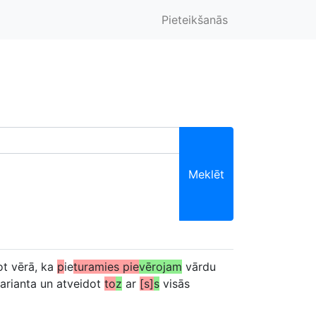
Pieteikšanās
Meklēt
t vērā, ka
p
ie
turamies pie
vērojam
vārdu
arianta un atveidot
to
z
ar
[s]
s
visās