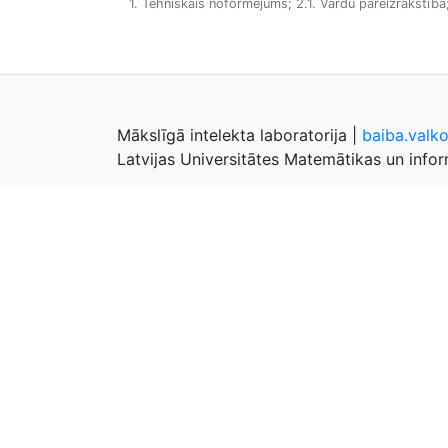
1. Tehniskais noformējums; 2.1. Vārdu pareizrakstība;
Mākslīgā intelekta laboratorija
|
baiba.valk
Latvijas Universitātes Matemātikas un inform