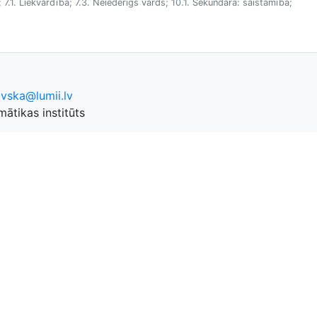
 7.1. Liekvārdība; 7.3. Neiederīgs vārds; 10.1. Sekundāra: saistāmība;
ovska@lumii.lv
ātikas institūts