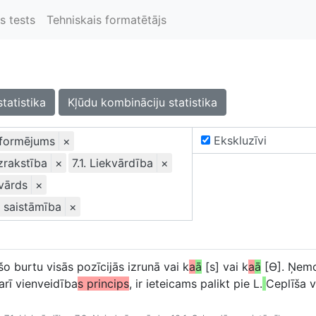
s tests
Tehniskais formatētājs
statistika
Kļūdu kombināciju statistika
Ekskluzīvi
oformējums
×
izrakstība
×
7.1. Liekvārdība
×
 vārds
×
: saistāmība
×
šo burtu visās pozīcijās izrunā vai k
a
ā
[s] vai k
a
ā
[Ɵ]. Ņemo
arī vienveidība
s princips
, ir ieteicams palikt pie L.
Ceplīša v