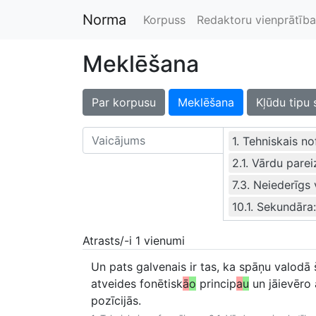
Norma
Korpuss
Redaktoru vienprātība
Meklēšana
Par korpusu
Meklēšana
Kļūdu tipu 
1. Tehniskais n
2.1. Vārdu pare
7.3. Neiederīgs
10.1. Sekundāra
Atrasts/-i 1 vienumi
Un pats galvenais ir tas, ka spāņu valodā 
atveides fonētisk
ā
o
princip
a
u
un jāievēro 
pozīcijās.