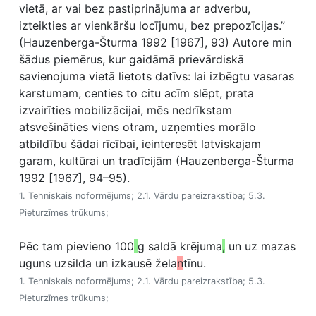
vietā, ar vai bez pastiprinājuma ar adverbu,
izteikties ar vienkāršu locījumu, bez prepozīcijas.”
(Hauzenberga-Šturma 1992 [1967], 93) Autore min
šādus piemērus, kur gaidāmā prievārdiskā
savienojuma vietā lietots datīvs: lai izbēgtu vasaras
karstumam, centies to citu acīm slēpt, prata
izvairīties mobilizācijai, mēs nedrīkstam
atsvešināties viens otram, uzņemties morālo
atbildību šādai rīcībai, ieinteresēt latviskajam
garam, kultūrai un tradīcijām (Hauzenberga-Šturma
1992 [1967], 94–95).
1. Tehniskais noformējums; 2.1. Vārdu pareizrakstība; 5.3.
Pieturzīmes trūkums;
Pēc tam pievieno 100
g saldā krējuma
,
un uz mazas
uguns uzsilda un izkausē žela
n
tīnu.
1. Tehniskais noformējums; 2.1. Vārdu pareizrakstība; 5.3.
Pieturzīmes trūkums;