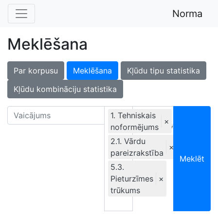
Norma
Meklēšana
Par korpusu
Meklēšana
Kļūdu tipu statistika
Kļūdu kombināciju statistika
1. Tehniskais
×
noformējums
Ekskluzīvi
2.1. Vārdu
×
pareizrakstība
Meklēt
5.3.
Pieturzīmes
×
trūkums