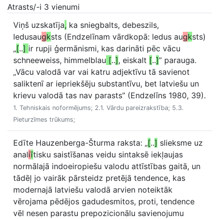
Atrasts/-i 3 vienumi
Viņš uzskatīja
,
ka sniegbalts, debeszils,
ledusau
g
k
sts (Endzelīnam vārdkopā: ledus au
g
k
sts)
„
[
..
]
ir rupji ģermānismi, kas darināti pēc vācu
schneeweiss, himmelblau
[
..
]
, eiskalt
[
..
]
” parauga.
„Vācu valodā var vai katru adjektīvu tā savienot
saliktenī ar iepriekšēju substantīvu, bet latviešu un
krievu valodā tas nav parasts” (Endzelīns 1980, 39).
1. Tehniskais noformējums; 2.1. Vārdu pareizrakstība; 5.3.
Pieturzīmes trūkums;
Edīte Hauzenberga-Šturma raksta: „
[
..
]
slieksme uz
anal
i
ī
tisku saistīšanas veidu sintaksē iekļaujas
normālajā indoeiropiešu valodu attīstības gaitā, un
tādēļ jo vairāk pārsteidz pretējā tendence, kas
modernajā latviešu valodā arvien noteiktāk
vērojama pēdējos gadudesmitos, proti, tendence
vēl nesen parastu prepozicionālu savienojumu