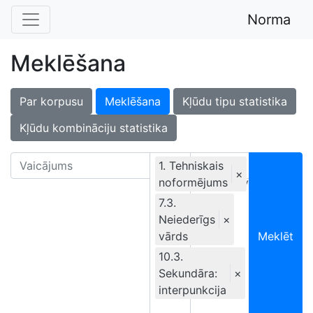
Norma
Meklēšana
Par korpusu
Meklēšana
Kļūdu tipu statistika
Kļūdu kombināciju statistika
1. Tehniskais
×
noformējums
Ekskluzīvi
7.3.
Neiederīgs
×
vārds
Meklēt
10.3.
Sekundāra:
×
interpunkcija