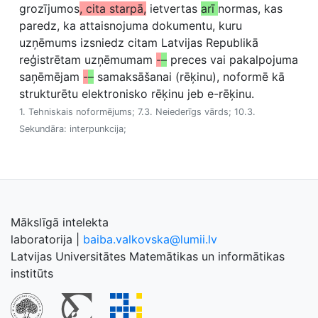
grozījumos
, cita starpā,
ietvertas
arī
normas, kas
paredz, ka attaisnojuma dokumentu, kuru
uzņēmums izsniedz citam Latvijas Republikā
reģistrētam uzņēmumam
-
–
preces vai pakalpojuma
saņēmējam
-
–
samaksāšanai (rēķinu), noformē kā
strukturētu elektronisko rēķinu jeb e-rēķinu.
1. Tehniskais noformējums; 7.3. Neiederīgs vārds; 10.3.
Sekundāra: interpunkcija;
Mākslīgā intelekta
laboratorija
|
baiba.valkovska@lumii.lv
Latvijas Universitātes Matemātikas un informātikas
institūts