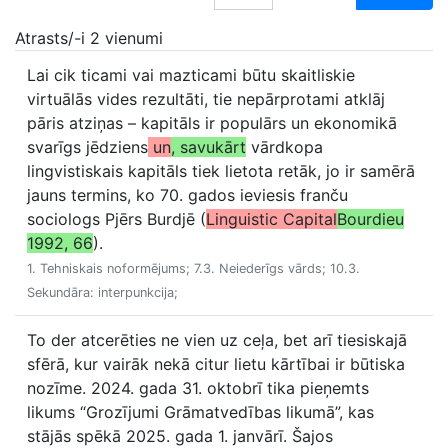
Atrasts/-i 2 vienumi
Lai cik ticami vai mazticami būtu skaitliskie
virtuālās vides rezultāti, tie nepārprotami atklāj
pāris atziņas – kapitāls ir populārs un ekonomikā
svarīgs jēdziens
un
, savukārt
vārdkopa
lingvistiskais kapitāls tiek lietota retāk, jo ir samērā
jauns termins, ko 70. gados ieviesis franču
sociologs Pjērs Burdjē (
Linguistic Capital
Bourdieu
1992, 66
).
1. Tehniskais noformējums; 7.3. Neiederīgs vārds; 10.3.
Sekundāra: interpunkcija;
To der atcerēties ne vien uz ceļa, bet arī tiesiskajā
sfērā, kur vairāk nekā citur lietu kārtībai ir būtiska
nozīme. 2024. gada 31. oktobrī tika pieņemts
likums “Grozījumi Grāmatvedības likumā”, kas
stājās spēkā 2025. gada 1. janvārī. Šajos