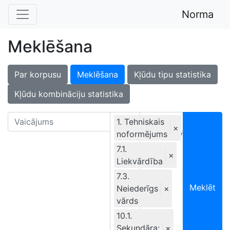
Norma
Meklēšana
Par korpusu
Meklēšana
Kļūdu tipu statistika
Kļūdu kombināciju statistika
1. Tehniskais
×
noformējums
Ekskluzīvi
7.1.
×
Liekvārdība
7.3.
Meklēt
Neiederīgs
×
vārds
10.1.
Sekundāra:
×