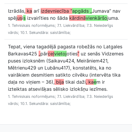
Izrādās,
ka
arī
izdevniecība “
apgāds „
Jumava” nav
spēj
us
i
s
izvairīties no šāda
kārdinā
vienkāršo
juma.
1. Tehniskais noformējums; 7.1. Liekvārdība; 7.3. Neiederīgs
vārds; 10.1. Sekundāra: saistāmība;
Tepat, viena tagadējā pagasta robežās no Latgales
Barkavas425
„
pār
ceļ
vietoj
oties
”
uz senās Vidzemes
puses izloksnēm (Saikavu424, Meirāniem421,
Mētrienu429 un Lubānu417), konstatēts, ka no
vairākiem desmitiem satikto cilvēku (intervēta tika
daļa no viņiem – 36),
bija
tikai daži
, ka
e
m ir
izteiktas atsevišķas sēlisko izlokšņu iezīmes.
1. Tehniskais noformējums; 7.1. Liekvārdība; 7.3. Neiederīgs
vārds; 10.1. Sekundāra: saistāmība;