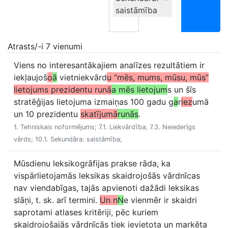
saistāmība
Atrasts/-i 7 vienumi
Viens no interesantākajiem analīzes rezultātiem ir
iekļaujoš
o
ā
vietniekvārd
u “mēs, mums, mūsu, mūs”
lietojums prezidentu runā
a mēs lietojum
s un šīs
stratēģijas lietojuma izmaiņas 100 gadu g
a
r
iez
umā
un 10 prezidentu
skatījumā
runās
.
1. Tehniskais noformējums; 7.1. Liekvārdība; 7.3. Neiederīgs
vārds; 10.1. Sekundāra: saistāmība;
Mūsdienu leksikogrāfijas prakse rāda, ka
vispārlietojamās leksikas skaidrojošās vārdnīcas
nav viendabīgas, tajās apvienoti dažādi leksikas
slāņi, t. sk. arī termini.
Un n
N
e vienmēr ir skaidri
saprotami atlases kritēriji, pēc kuriem
skaidrojošajās vārdnīcās tiek ievietota un marķēta