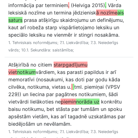
informācija par terminiem
.
(Helviga 2015)
.
Vārda
leksiskā nozīme un termina jēdzienisk
ā nozīme
ais
saturs
prasa atšķirīgu skaidrojumu un definējumu,
kaut arī robeža starp vispārlietojamo leksiku un
speciālo leksiku ne vienmēr ir stingri nosakāma.
1. Tehniskais noformējums; 7.1. Liekvārdība; 7.3. Neiederīgs
vārds; 10.1. Sekundāra: saistāmība;
Atšķirībā no citiem
starpgadījumu
viet
notikum
vārdiem, kas parasti papildus ir arī
memoratīvi (nosaukumi, kas doti par godu kāda
cilvēka, notikuma, vietas u.
tml. piemiņai (VPSV
229)) un liecina par pagātnes notikumiem, šādi
vietvārdi lielākoties ne
piemin
norāda uz
konkrētu
baisu notikumu, bet stāsta par tumšām un spoku
apsēstām vietām, kas arī tagadnē uzskatāmas par
biedējošām un nevēlamām.
1. Tehniskais noformējums; 7.1. Liekvārdība; 7.3. Neiederīgs