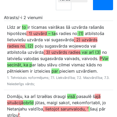
Atrasts/-i 2 vienumi
Līdz ar
to
ir ticamas vairākas šā uzvārda rašanās
hipotēzes
: 1) uzvārd
– ta
s radies no
(1)
atbilstoša
lietuviešu uzvārda vai sugasvārda
; 2) uzvārds
radies no
, (2)
poļu sugasvārda wojewoda vai
atbilstoša uzvārda
; 3) uzvārds radies
vai arī (3)
no
latviešu valodas sugasvārda vaivads, vaivods.
P
Var
secināt, ka p
ar labu slāvu cilmei vismaz kāds no
pētniekiem ir izteicies
par
pieciem uzvārdiem.
1. Tehniskais noformējums; 7.1. Liekvārdība; 7.2. Mazvārdība; 7.3.
Neiederīgs vārds;
Domāju, ka arī Izraēlas draugi
visā
pasaulē š
ajā
situācijā
obrīd
jūtas, maigi sakot, nekomfortabli, jo
Netanjahu valdība
, lietojot sarunvalodu, “
šauj pār
strīpu
”
.