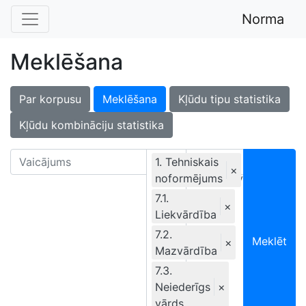
Norma
Meklēšana
Par korpusu
Meklēšana
Kļūdu tipu statistika
Kļūdu kombināciju statistika
1. Tehniskais
×
noformējums
Ekskluzīvi
7.1.
×
Liekvārdība
7.2.
Meklēt
×
Mazvārdība
7.3.
Neiederīgs
×
vārds