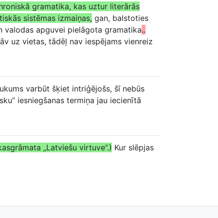
roniskā gramatika, kas uztur literārās
iskās sistēmas izmaiņas,
gan, balstoties
an valodas apguvei pielāgota gramatika
..
āv uz vietas, tādēļ nav iespējams vienreiz
ukums varbūt šķiet intriģējošs, šī nebūs
sku” iesniegšanas termiņa jau iecienītā
kasgrāmata „Latviešu virtuve”.)
Kur slēpjas