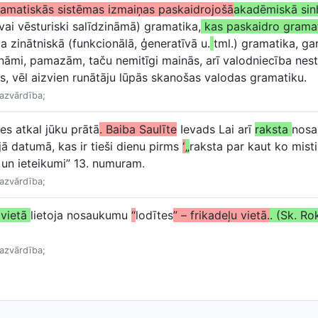
ramatiskās sistēmas izmaiņas paskaidrojošā
akadēmiskā sinh
vai vēsturiski salīdzināmā) gramatika,
kas paskaidro gramat
a zinātniskā (funkcionālā, ģeneratīvā u.
tml.) gramatika, g
nāmi, pamazām, taču nemitīgi mainās, arī valodniecība nest
s, vēl aizvien runātāju lūpās skanošas valodas gramatiku.
Mazvārdība;
es atkal jūku prātā
. Baiba Saulīte
Ievads Lai arī
raksta
nosa
ā datumā, kas ir tieši dienu pirms
“
„
raksta par kaut ko misti
 un ieteikumi” 13. numuram.
Mazvārdība;
 vietā
lietoja nosaukumu
“
lodītes
” – frikadeļu vietā.
. (Sk. Ro
Mazvārdība;