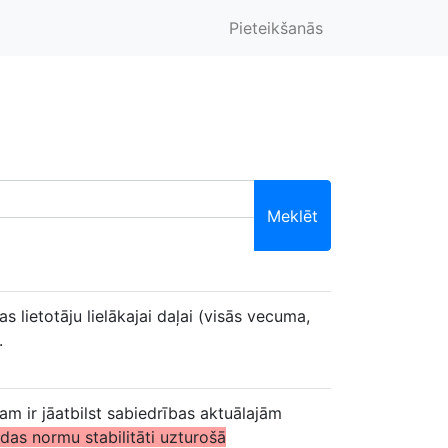
Pieteikšanās
Meklēt
 lietotāju lielākajai daļai (visās vecuma,
.
m ir jāatbilst sabiedrības aktuālajām
odas normu stabilitāti uzturošā