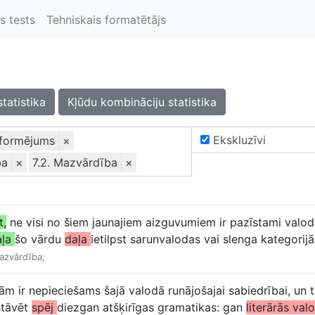
s tests
Tehniskais formatētājs
statistika
Kļūdu kombināciju statistika
Ekskluzīvi
oformējums
×
ba
×
7.2. Mazvārdība
×
t,
ne visi no šiem jaunajiem aizguvumiem ir pazīstami valodas
aļa
šo vārdu
daļa
ietilpst sarunvalodas vai slenga kategorijā
Mazvārdība;
 ir nepieciešams šajā valodā runājošajai sabiedrībai, un ta
stāvēt
spēj
diezgan atšķirīgas gramatikas: gan
literārās val