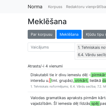
Norma
Korpuss
Redaktoru vienprātība
Meklēšana
Par korpusu
Meklēšana
Kļūdu tipu 
1. Tehniskais n
6.4. Vārdu secī
Atrasts/-i 4 vienumi
Diskutabli tie ir divu iemeslu dēļ –
pirmkār
interešu u.
tml. grupās),
otrkārt,
lielākā
d
1. Tehniskais noformējums; 6.4. Vārdu secība; 7.2. 
Valodas gramatikas apraksts pirmām kārtām
vajadzībām. Šī iemesla dēļ līdzās
spēj
pa