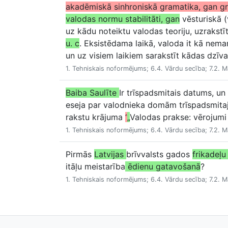
akadēmiskā sinhroniskā gramatika, gan g
valodas normu stabilitāti, gan
vēsturiskā (
uz kādu noteiktu valodas teoriju, uzrakstīt
u. c
. Eksistēdama laikā, valoda it kā nema
un uz visiem laikiem sarakstīt kādas dzīva
1. Tehniskais noformējums; 6.4. Vārdu secība; 7.2. 
Baiba Saulīte
Ir trīspadsmitais datums, un 
eseja par valodnieka domām trīspadsmitaj
rakstu krājuma
“
„
Valodas prakse: vērojumi
1. Tehniskais noformējums; 6.4. Vārdu secība; 7.2. 
Pirmās
Latvijas
brīvvalsts gados
frikadeļu
itāļu meistarība
ēdienu gatavošanā
?
1. Tehniskais noformējums; 6.4. Vārdu secība; 7.2. 