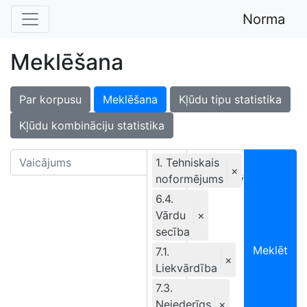
Norma
Meklēšana
Par korpusu
Meklēšana
Kļūdu tipu statistika
Kļūdu kombināciju statistika
1. Tehniskais
×
noformējums
Ekskluzīvi
6.4.
Vārdu
×
secība
Meklēt
7.1.
×
Liekvārdība
7.3.
Neiederīgs
×