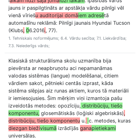
l
aikam līdzi šajā jomā
īdzi laikam
. Īpašības vārds
jauns ir paspilgtināts ar apstākļa vārdu pilnīgi vēl
vienā vīrieš
u auditorijai domā
iem adresē
tā
automašīnu reklāmā: Pilnīgi jaunais Hyundai Tucson
(Klubs
,
0
6.2016
.
, 77).
1. Tehniskais noformējums; 6.4. Vārdu secība; 7.1. Liekvārdība;
7.3. Neiederīgs vārds;
Klasiskā strukturālisma skolu uzmanība bija
pievērsta ar neapbruņotu aci nepamanāmas
valodas sistēmas (langue) modelēšanai, citiem
vārdiem sakot, pētnieki centās izprast, kāda
sistēma slēpjas aiz runas aktiem, kuros tā materiāli
ir iemiesojusies. Šim mērķim viņi izmantoja pašu
izveidotās metodes: opozīciju,
distribūciju, tiešo
komponentu,
glosemātiskās (loģiski algebriskās)
,
distribūciju, tiešo komponentu
u.
c. metodes, kuras
diezgan bieži
visumā
izrādījās
gana
pietiekami
universālas.