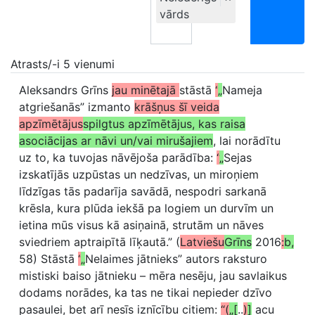
vārds
Atrasts/-i 5 vienumi
Aleksandrs Grīns
jau minētajā
stāstā
“
„
Nameja
atgriešanās” izmanto
krāšņus šī veida
apzīmētājus
spilgtus apzīmētājus, kas raisa
asociācijas ar nāvi un/vai mirušajiem
, lai norādītu
uz to, ka tuvojas nāvējoša parādība:
“
„
Sejas
izskatījās uzpūstas un nedzīvas, un miroņiem
līdzīgas tās padarīja savādā, nespodri sarkanā
krēsla, kura plūda iekšā pa logiem un durvīm un
ietina mūs visus kā asiņainā, strutām un nāves
sviedriem aptraipītā līķautā.” (
Latviešu
Grīns
2016
:
b,
58) Stāstā
“
„
Nelaimes jātnieks” autors raksturo
mistiski baiso jātnieku – mēra nesēju, jau savlaikus
dodams norādes, ka tas ne tikai nepieder dzīvo
pasaulei, bet arī nesīs iznīcību citiem:
“(
„[
..
)
]
acu