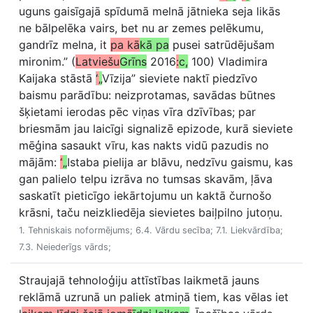
uguns gaisīgajā spīdumā melnā jātnieka seja likās
ne bālpelēka vairs, bet nu ar zemes pelēkumu,
gandrīz melna, it
pa kā
kā pa
pusei satrūdējušam
mironim.” (
Latviešu
Grīns
2016
:
c,
100) Vladimira
Kaijaka stāstā
“
„
Vīzija” sieviete naktī piedzīvo
baismu parādību: neizprotamas, savādas būtnes
šķietami ierodas pēc viņas vīra dzīvības; par
briesmām jau laicīgi signalizē epizode, kurā sieviete
mēģina sasaukt vīru, kas nakts vidū pazudis no
mājām:
“
„
Istaba pielija ar blāvu, nedzīvu gaismu, kas
gan palielo telpu izrāva no tumsas skavām, ļāva
saskatīt pieticīgo iekārtojumu un kaktā čurnošo
krāsni, taču neizkliedēja sievietes baiļpilno jutoņu.
1. Tehniskais noformējums; 6.4. Vārdu secība; 7.1. Liekvārdība;
7.3. Neiederīgs vārds;
Straujajā tehnoloģiju attīstības laikmetā jauns
reklāmā uzrunā un paliek atmiņā tiem, kas vēlas iet