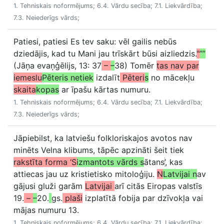
1. Tehniskais noformējums; 6.4. Vārdu secība; 7.1. Liekvārdība;
7.3. Neiederīgs vārds;
Patiesi, patiesi Es tev saku: vēl gailis nebūs
dziedājis, kad tu Mani jau trīskārt būsi aizliedzis.
"
””
(Jāņa evaņģēlijs, 13: 37
–
–
38) Tomēr
tas nav par
iemeslu
Pēteris netiek
izdalīt
Pēteri
s
no mācekļu
skaita
kopas
ar īpašu kārtas numuru.
1. Tehniskais noformējums; 6.4. Vārdu secība; 7.1. Liekvārdība;
7.3. Neiederīgs vārds;
Jāpiebilst, ka latviešu folkloriskajos avotos nav
minēts Velna klibums, tāpēc apzināti šeit tiek
rakstīta forma ‘S
izmantots vārds s
ātans
’
, kas
attiecas jau uz kristietisko mitoloģiju.
N
Latvijai n
av
gājusi gluži garām
Latvijai
arī citās Eiropas valstīs
19.
–
–
20.
gs.
plaši
izplatītā fobija par dzīvokļa vai
mājas numuru 13.
1. Tehniskais noformējums; 6.4. Vārdu secība; 7.1. Liekvārdība;