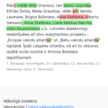
Rūķi
(
(vēlāk Rūķi
-Draviņu), tad
darbu turpināja
Elfrīda Šmite, Milda Graudiņa, vēlāk
arī
–
Benita
Laumane, Brigita Bušmane, A
nna Stafecka, A
lberts
Sarkanis
, Anna Stafecka, Liene Markus-Narvila,
Ineta Kurzemniece
u.
c. Latviešu dialektologi
iesaistījušies arī divu starptautisku projektu –
„Eiropas valodu atlant
s
a
” un „Baltu valodu atlant
s
a
”
tapšanā. Īpaši Latgales izlokšņu, kā arī to vēstures
izpētē izcila nozīme ir Antona Breidaka
ieguldījumam.
1. Tehniskais noformējums; 6.1. Saistāmība; 7.2. Mazvārdība; 7.3.
Neiederīgs vārds; 8. Tekstveide;
Mākslīgā intelekta
laboratorija
|
baiba.valkovska@lumii.lv