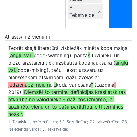
8.
×
Tekstveide
Atrasts/-i 2 vienumi
Teorētiskajā literatūrā visbiežāk minēta koda maiņa
(
angļu val.
code-switching), par tā
s
tuvinieku un
biežu aizstājēju tiek uzskatīta koda jaukšana (
angļu
val.
code-mixing), taču, liekot uzsvaru uz
niansētākām atšķirībām, daži izvēlas arī
jēdzien
apzīmējum
u
„
koda variēšana
”
(Lazdiņa
,
2019).
Diemžēl šo terminu definīcijas krasi atšķiras
atkarībā no valodnieka – daži tos izmanto, lai
apzīmētu vienu un to pašu parādību, citi terminus
nošķir.
1. Tehniskais noformējums; 6.1. Saistāmība; 7.2. Mazvārdība; 7.3.
Neiederīgs vārds; 8. Tekstveide;