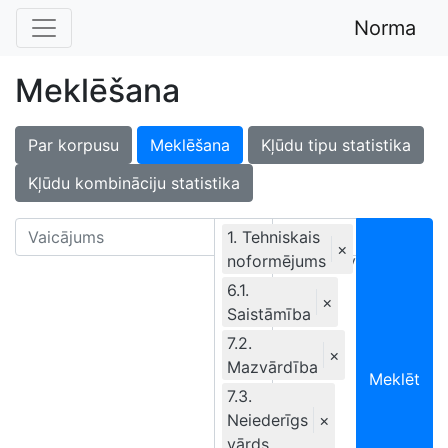
Norma
Meklēšana
Par korpusu
Meklēšana
Kļūdu tipu statistika
Kļūdu kombināciju statistika
1. Tehniskais
×
noformējums
Ekskluzīvi
6.1.
×
Saistāmība
7.2.
×
Mazvārdība
Meklēt
7.3.
Neiederīgs
×
vārds