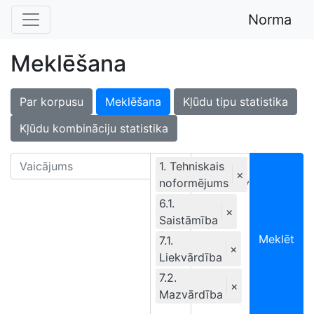
Norma
Meklēšana
Par korpusu
Meklēšana
Kļūdu tipu statistika
Kļūdu kombināciju statistika
1. Tehniskais
×
noformējums
Ekskluzīvi
6.1.
×
Saistāmība
Meklēt
7.1.
×
Liekvārdība
7.2.
×
Mazvārdība