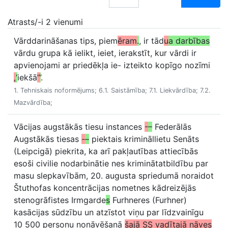
Atrasts/-i 2 vienumi
Vārddarināšanas tips, piem
ēram
.
, ir tād
u
a darbības
vārdu grupa kā ielikt, ieiet, ierakstīt, kur vārdi ir
apvienojami ar priedēkļa ie- izteikto kopīgo nozīmi
„
‘
iekšā
”
’
.
1. Tehniskais noformējums; 6.1. Saistāmība; 7.1. Liekvārdība; 7.2.
Mazvārdība;
Vācijas augstākās tiesu instances
-
–
Federālās
Augstākās tiesas
-
–
piektais krimināllietu Senāts
(Leipcigā) piekrita, ka arī pakļautības attiecībās
esoši civilie nodarbinātie nes kriminātatbildību par
masu slepkavībām, 20. augusta spriedumā noraidot
Štuthofas koncentrācijas nometnes kādreizējās
stenogrāfistes Irmgarde
s
Furhneres (Furhner)
kasācijas sūdzību un atzīstot viņu par līdzvainīgu
10 500 personu nonāvēšanā
šajā SS vadītajā nāves