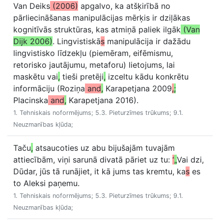
Van Deiks
(2006)
apgalvo, ka atšķirībā no
pārliecināšanas manipulācijas mērķis ir dziļākas
kognitīvās struktūras, kas atmiņā paliek ilgāk
(Van
Dijk 2006)
. Lingvistiskā
s
manipulācija ir dažādu
lingvistisko līdzekļu (piemēram, eifēmismu,
retorisko jautājumu, metaforu) lietojums, lai
maskētu vai
,
tieši pretēji
,
izceltu kādu konkrētu
informāciju (Roziņa
and
,
Karapetjana 2009
,
;
Placinska
and
,
Karapetjana 2016).
1. Tehniskais noformējums; 5.3. Pieturzīmes trūkums; 9.1.
Neuzmanības kļūda;
Taču
,
atsaucoties uz abu bijušajām tuvajām
attiecībām, viņi sarunā divatā pāriet uz tu:
“
„
Vai dzi,
Dūdar, jūs tā runājiet, it kā jums tas kremtu, ka
s
es
to Aleksi paņemu.
1. Tehniskais noformējums; 5.3. Pieturzīmes trūkums; 9.1.
Neuzmanības kļūda;