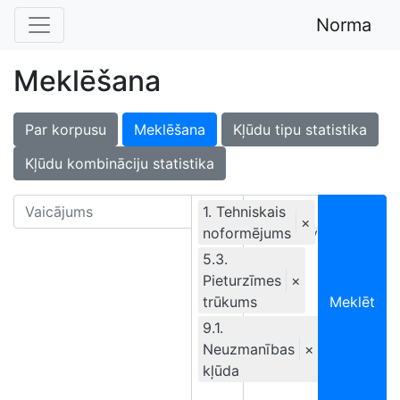
Norma
Meklēšana
Par korpusu
Meklēšana
Kļūdu tipu statistika
Kļūdu kombināciju statistika
1. Tehniskais
×
noformējums
Ekskluzīvi
5.3.
Pieturzīmes
×
trūkums
Meklēt
9.1.
Neuzmanības
×
kļūda