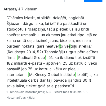
Atrasts/-i 7 vienumi
Cīnāmies izlasīt, atbildēt, deleģēt, noglabāt.
Šķiežam dārgo laiku, lai iztīrītu pastkastīti un
atslogotu sirdsapziņu, taču pietiek uz īsu brīdi
novērst uzmanību, un akmens jau atkal ripo lejā no
kalna un tā ceļu iezīmē jauns, bieziem, melniem
burtiem noklāts, garš neatvēr
t
o vē
s
tuļu strēķis.”
(Raudseps 2014, 52) Tehnoloģiju tirgus pētniecības
firma
„
Radicati Group
”
lēš, ka ik dienu tiek izsūtīti
182 miljardi e-pastu – aptuveni 25 uz katru cilvēku
pasaulē jeb 75 uz katru cilvēku ar pieeju
internetam.
„
McKinsey Global Institute
”
izpētījis, ka
intelektuālā darba darītāji pavada gandrīz 30 %
sava laika, tiekot galā ar e-pastkastīti.
1. Tehniskais noformējums; 5.3. Pieturzīmes trūkums; 9.1.
Neuzmanības kļūda;