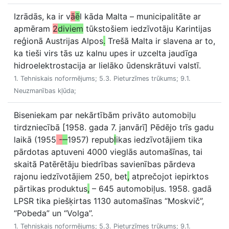
Izrādās, ka ir v
ā
ē
l kāda Malta – municipalitāte ar
apmēram
2
diviem
tūkstošiem iedzīvotāju Karintijas
reģionā Austrijas Alpos
.
Trešā Malta ir slavena ar to,
ka tieši virs tās uz kalnu upes ir uzcelta jaudīga
hidroelektrostacija ar lielāko ūdenskrātuvi valstī.
1. Tehniskais noformējums; 5.3. Pieturzīmes trūkums; 9.1.
Neuzmanības kļūda;
Biseniekam par nekārtībām privāto automobiļu
tirdzniecībā [1958. gada 7. janvārī] Pēdējo trīs gadu
laikā (1955
-
‒
1957) repub
l
ikas iedzīvotājiem tika
pārdotas aptuveni 4000 vieglās automašīnas, tai
skaitā Patērētāju biedrības savienības pārdeva
rajonu iedzīvotājiem 250, bet
,
atprečojot iepirktos
pārtikas produktus
,
– 645 automobiļus. 1958. gadā
LPSR tika piešķirtas 1130 automašīnas “Moskvič”,
“Pobeda” un “Volga”.
1. Tehniskais noformējums; 5.3. Pieturzīmes trūkums; 9.1.