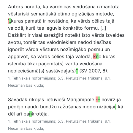
Autors norāda, ka vārdnīcas veidošanā izmantota
vēsturiski semantiskā etimoloģizācijas metode,
“
„
kuras pamatā ir nostādne, ka vārds cēlies tajā
valodā, kurā tas ieguvis konkrēto formu. [..]
Dažkārt ir visai sarežģīti noteikt īsto vārda izveides
avotu, tomēr tas valodniekiem nedod tiesības
ignorēt vārda vēstures nozīmīgāko posmu un
apgalvot, ka vārds cēlies tajā valodā,
k
n
o kuras
īstenībā tikai paņemta(s) vārda veidošanai
nepieciešamā(s) sastāvdaļa(s)
”
(SV 2007, 6).
1. Tehniskais noformējums; 5.3. Pieturzīmes trūkums; 9.1.
Neuzmanības kļūda;
Savādāk rīkojās lietuvieši Marijampolē
-
–
novirzīja
pēdējo naudu bundžu ražošanas modernizācijai
,
kā
dēļ arī ba
n
krotēja.
1. Tehniskais noformējums; 5.3. Pieturzīmes trūkums; 9.1.
Neuzmanības kļūda;