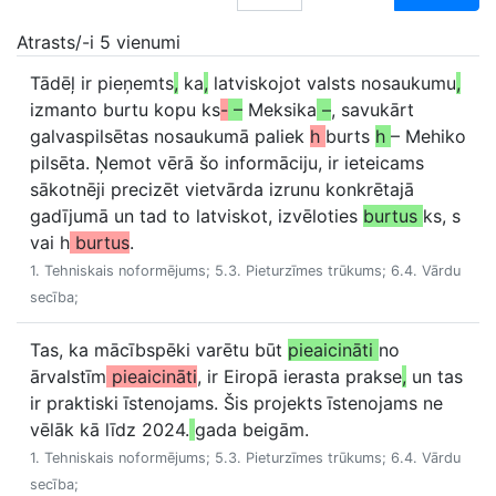
Atrasts/-i 5 vienumi
Tādēļ ir pieņemts
,
ka
,
latviskojot valsts nosaukumu
,
izmanto burtu kopu ks
-
–
Meksika
–
, savukārt
galvaspilsētas nosaukumā paliek
h
burts
h
– Mehiko
pilsēta. Ņemot vērā šo informāciju, ir ieteicams
sākotnēji precizēt vietvārda izrunu konkrētajā
gadījumā un tad to latviskot, izvēloties
burtus
ks, s
vai h
burtus
.
1. Tehniskais noformējums; 5.3. Pieturzīmes trūkums; 6.4. Vārdu
secība;
Tas, ka mācībspēki varētu būt
pieaicināti
no
ārvalstīm
pieaicināti
, ir Eiropā ierasta prakse
,
un tas
ir praktiski īstenojams. Šis projekts īstenojams ne
vēlāk kā līdz 2024.
gada beigām.
1. Tehniskais noformējums; 5.3. Pieturzīmes trūkums; 6.4. Vārdu
secība;