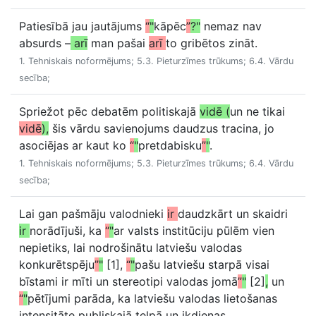
Patiesībā jau jautājums
“
"
kāpēc
”
?"
nemaz nav
absurds –
arī
man pašai
arī
to gribētos zināt.
1. Tehniskais noformējums; 5.3. Pieturzīmes trūkums; 6.4. Vārdu
secība;
Spriežot pēc debatēm politiskajā
vidē (
un ne tikai
vidē
),
šis vārdu savienojums daudzus tracina, jo
asociējas ar kaut ko
“
"
pretdabisku
”
"
.
1. Tehniskais noformējums; 5.3. Pieturzīmes trūkums; 6.4. Vārdu
secība;
Lai gan pašmāju valodnieki
ir
daudzkārt un skaidri
ir
norādījuši, ka
“
"
ar valsts institūciju pūlēm vien
nepietiks, lai nodrošinātu latviešu valodas
konkurētspēju
”
"
[1],
“
"
pašu latviešu starpā visai
bīstami ir mīti un stereotipi valodas jomā
”
"
[2]
,
un
“
"
pētījumi parāda, ka latviešu valodas lietošanas
intensitāte publiskajā telpā un ikdienas