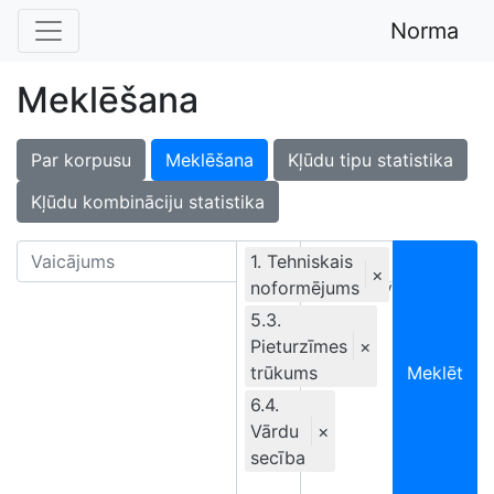
Norma
Meklēšana
Par korpusu
Meklēšana
Kļūdu tipu statistika
Kļūdu kombināciju statistika
1. Tehniskais
×
noformējums
Ekskluzīvi
5.3.
Pieturzīmes
×
trūkums
Meklēt
6.4.
Vārdu
×
secība