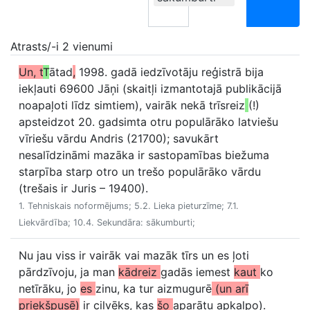
Atrasts/-i 2 vienumi
Un, t
T
ātad
,
1998. gadā iedzīvotāju reģistrā bija
iekļauti 69600 Jāņi (skaitļi izmantotajā publikācijā
noapaļoti līdz simtiem), vairāk nekā trīsreiz
(!)
apsteidzot 20. gadsimta otru populārāko latviešu
vīriešu vārdu Andris (21700); savukārt
nesalīdzināmi mazāka ir sastopamības biežuma
starpība starp otro un trešo populārāko vārdu
(trešais ir Juris – 19400).
1. Tehniskais noformējums; 5.2. Lieka pieturzīme; 7.1.
Liekvārdība; 10.4. Sekundāra: sākumburti;
Nu jau viss ir vairāk vai mazāk tīrs un es ļoti
pārdzīvoju, ja man
kādreiz
gadās iemest
kaut
ko
netīrāku, jo
es
zinu, ka tur aizmugurē
(un arī
priekšpusē)
ir cilvēks, kas
šo
aparātu apkalpo).