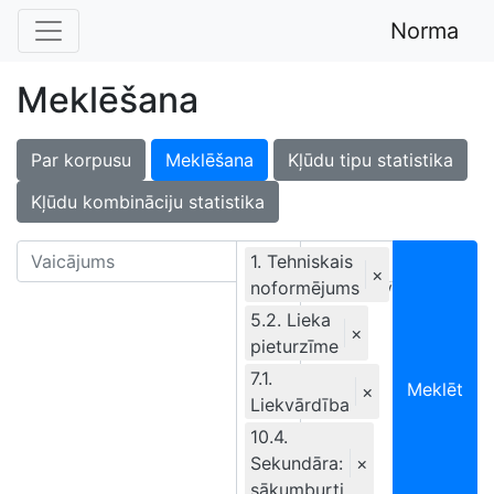
Norma
Meklēšana
Par korpusu
Meklēšana
Kļūdu tipu statistika
Kļūdu kombināciju statistika
1. Tehniskais
×
noformējums
Ekskluzīvi
5.2. Lieka
×
pieturzīme
7.1.
Meklēt
×
Liekvārdība
10.4.
Sekundāra:
×
sākumburti