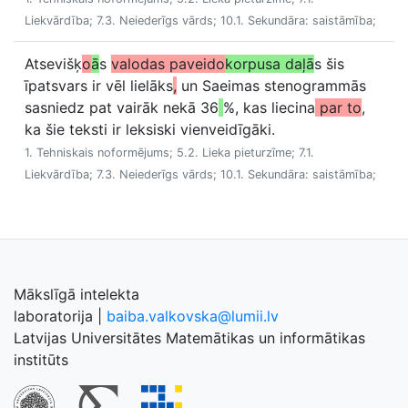
Liekvārdība; 7.3. Neiederīgs vārds; 10.1. Sekundāra: saistāmība;
Atsevišķ
o
ā
s
valodas paveido
korpusa daļā
s šis
īpatsvars ir vēl lielāks
,
un Saeimas stenogrammās
sasniedz pat vairāk nekā 36
%, kas liecina
par to
,
ka šie teksti ir leksiski vienveidīgāki.
1. Tehniskais noformējums; 5.2. Lieka pieturzīme; 7.1.
Liekvārdība; 7.3. Neiederīgs vārds; 10.1. Sekundāra: saistāmība;
Mākslīgā intelekta
laboratorija
|
baiba.valkovska@lumii.lv
Latvijas Universitātes Matemātikas un informātikas
institūts