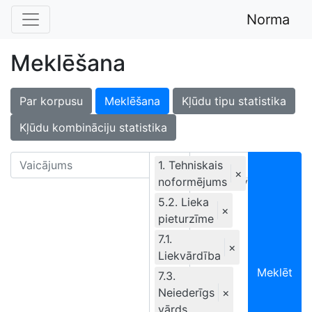
Norma
Meklēšana
Par korpusu
Meklēšana
Kļūdu tipu statistika
Kļūdu kombināciju statistika
1. Tehniskais
×
noformējums
Ekskluzīvi
5.2. Lieka
×
pieturzīme
7.1.
×
Liekvārdība
Meklēt
7.3.
Neiederīgs
×
vārds