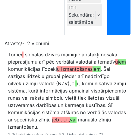
10.1.
Sekundāra:
×
saistāmība
Atrasts/-i 2 vienumi
Tomēr
,
sociālās dzīves mainīgie apstākļi nosaka
pieprasījumu arī pēc verbālai valodai alternatīv
u
iem
komunikācijas līdzekļ
u izmantošanas
iem
. Šai
saziņas līdzekļu grupai pieder arī nedzirdīgo
cilvēku zīmju valoda (NZV), t.
i., komunikatīva zīmju
sistēma, kurā informācijas apmaiņai vispārpieņemto
runas vai rakstu simbolu vietā tiek lietotas vizuāli
uztveramas darbības un ķermeņa kustības. Šī
komunikācijas sistēma atšķiras no verbālās valodas
ar specifisku zīmju
jeb , t.i.,
vai
manuālo zīmju
izmantošanu.
1. Tehniskais noformējums; 5.2. Lieka pieturzīme; 7.1.