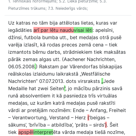
1. Tehniskais noformējums; 5.2. Lieka pieturzīme; 5.3.
Pieturzīmes trūkums; 7.3. Neiederīgs vārds;
Uz katras no tām bija attēlotas lietas, kuras var
iegādāties
arī par lētu naudu
visai lēti
: apelsīni,
džinsi, futbola bumba utt., bet medaļas otrā pusē
varēja izlasīt, kā rodas preces zemā cena – tiek
izmantots bērnu darbs, strādniekiem tiek maksātas
pārāk zemas algas utt. (Aachener Nachrichten,
06.05.2008
.
) Rakstam par Vārendorfas bīskapijas
reālskolas izlaidumu laikrakstā „Westfälische
Nachrichten” 07.07.2013. dots virsraksts
„
Jede
Medaille hat zwei Seiten
”
, jo mācību pārzinis savā
runā absolventiem it kā pasniedza trīs virtuālas
medaļas, uz kurām katrā medaļas pusē rakstīti
vārdi ar pretējām nozīmēm: Ende – Anfang, Freiheit
– Verantwortung, Verstand – Herz
(
‘beigas –
sākums’, ‘brīvība – atbildība’, ‘prāts – sirds’
)
. Šeit
tiek
apspēl
interpret
ēta vārda medaļa tiešā nozīme,