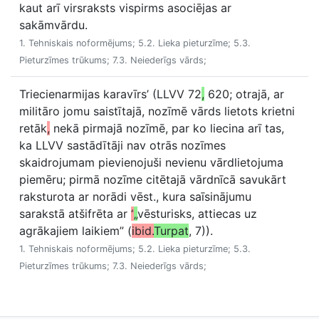
kaut arī virsraksts vispirms asociējas ar
sakāmvārdu.
1. Tehniskais noformējums; 5.2. Lieka pieturzīme; 5.3.
Pieturzīmes trūkums; 7.3. Neiederīgs vārds;
Triecienarmijas karavīrs’ (LLVV 72
,
620; otrajā, ar
militāro jomu saistītajā, nozīmē vārds lietots krietni
retāk
,
nekā pirmajā nozīmē, par ko liecina arī tas,
ka LLVV sastādītāji nav otrās nozīmes
skaidrojumam pievienojuši nevienu vārdlietojuma
piemēru; pirmā nozīme citētajā vārdnīcā savukārt
raksturota ar norādi vēst., kura saīsinājumu
sarakstā atšifrēta ar
“
„
vēsturisks, attiecas uz
agrākajiem laikiem” (
ibid.
Turpat
, 7)).
1. Tehniskais noformējums; 5.2. Lieka pieturzīme; 5.3.
Pieturzīmes trūkums; 7.3. Neiederīgs vārds;