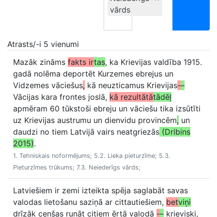
vārds
Atrasts/-i 5 vienumi
Mazāk zināms
fakts ir
tas
, ka Krievijas valdība 1915.
gadā nolēma deportēt Kurzemes ebrejus un
Vidzemes vāciešus
,
kā neuzticamus Krievijas
-
–
Vācijas kara frontes joslā,
kā rezultātā
tādēļ
apmēram 60 tūkstoši ebreju un vāciešu tika izsūtīti
uz Krievijas austrumu un dienvidu provincēm
,
un
daudzi no tiem Latvijā vairs neatgriezās
(Dribins
2015)
.
1. Tehniskais noformējums; 5.2. Lieka pieturzīme; 5.3.
Pieturzīmes trūkums; 7.3. Neiederīgs vārds;
Latviešiem ir zemi izteikta spēja saglabāt savas
valodas lietošanu saziņā ar cittautiešiem,
bet
viņi
drīzāk cenšas runāt citiem ērtā valodā
-
–
krieviski,