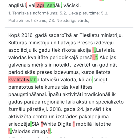
angliski
,
vai
agr
, sen
āk
,
vāciski.
1. Tehniskais noformējums; 5.2. Lieka pieturzīme; 5.3.
Pieturzīmes trūkums; 7.3. Neiederīgs vārds;
Kopš 2016. gadā sadarbībā ar Tieslietu ministriju,
Kultūras ministriju un Latvijas Preses izdevēju
asociāciju ik gadu tiek rīkota akcija
"
„
Latviešu
valodas kvalitāte periodiskajā presē
";
”.
Akcijas
galvenais mērķis ir noteikt, izvērtēt un godināt
periodiskās preses izdevumus, kuros lietota
kvalitatīv
lab
a latviešu valoda, kā arī
sniegt
pamatotus ieteikumus tās kvalitātes
paaugstināšanai. Īpašu aktivitāti tradicionāli ik
gadus parāda reģionālie laikraksti un specializēto
žurnālu pārstāvji. 2018. gada 24. janvārī tika
aktivizēta centra un izstrādes pakalpojuma
sniedzēja
SIA
"
White Digital
"
mobilā lietotne
"
„
Valodas draugs
"
”
.