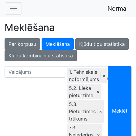
Norma
Meklēšana
Par korpusu
Meklēšana
Kļūdu tipu statistika
Kļūdu kombināciju statistika
1. Tehniskais
×
noformējums
Ekskluzīvi
5.2. Lieka
×
pieturzīme
5.3.
Meklēt
Pieturzīmes
×
trūkums
7.3.
Neiederīgs
×