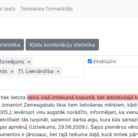
s tests
Tehniskais formatētājs
statistika
Kļūdu kombināciju statistika
Ekskluzīvi
oformējums
×
ārds
×
7.1. Liekvārdība
×
tiek lietota
nevis visā izteikumā kopumā, bet atbilstošajā k
 izmantot Zemesgabalu tikai tiem lietošanas mērķiem, kādi i
005.); Ievērojot visu augstāk norādīto, informējam, ka vie
piekritīsiet tās turpināt, saņemot darba algu, kura būs sama
lgas apmēru
.
(Uzteikums, 29.06.2009.). Šajos piemēros vēroj
kumentos ir jānosauc, bet tajā teikuma daļā, kurā notiek pā