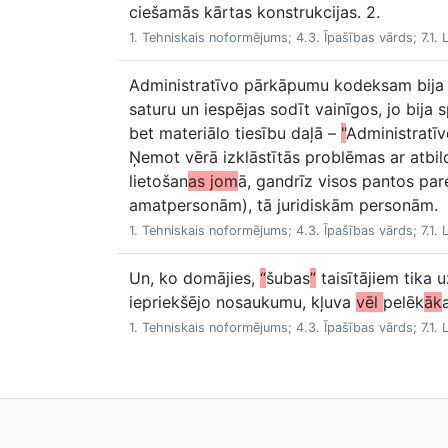
ciešamās kārtas konstrukcijas. 2.
1. Tehniskais noformējums; 4.3. Īpašības vārds; 7.1. 
Administratīvo pārkāpumu kodeksam bija 
saturu un iespējas sodīt vainīgos, jo bija 
bet materiālo tiesību daļā –
"
Administratīv
Ņemot vērā izklāstītās problēmas ar atbil
lietošan
as jom
ā, gandrīz visos pantos par
amatpersonām), tā juridiskām personām.
1. Tehniskais noformējums; 4.3. Īpašības vārds; 7.1. 
Un, ko domājies,
“
šubas
”
taisītājiem tika 
iepriekšējo nosaukumu, kļuva
vēl
pelēk
āk
1. Tehniskais noformējums; 4.3. Īpašības vārds; 7.1. 