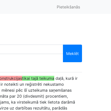
Pieteikšanās
Meklēt
onstrukcijas
tikai tajā teikuma
daļā, kurā ir
r noteikti un reģistrēti nekustamo
nu mēnesi pēc šī uzteikuma saņemšanas
zināta par 20 (divdesmit) procentiem,
ams, ka virsteikumā tiek lietota darāmā
rvirze uz darbības rezultātu, parādās