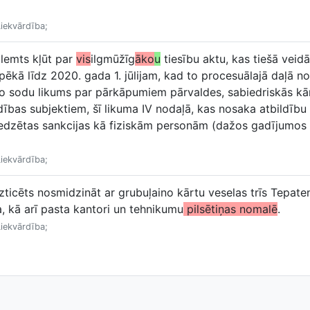
Liekvārdība;
lemts kļūt par
vis
ilgmūžīg
āko
u
tiesību aktu, kas tiešā veid
spēkā līdz 2020. gada 1. jūlijam, kad to procesuālajā daļā n
o sodu likums par pārkāpumiem pārvaldes, sabiedriskās kār
dības subjektiem, šī likuma IV nodaļā, kas nosaka atbildīb
edzētas sankcijas kā fiziskām personām (dažos gadījumos a
Liekvārdība;
uzticēts nosmidzināt ar grubuļaino kārtu veselas trīs Tepat
a, kā arī pasta kantori un tehnikumu
pilsētiņas nomalē
.
Liekvārdība;