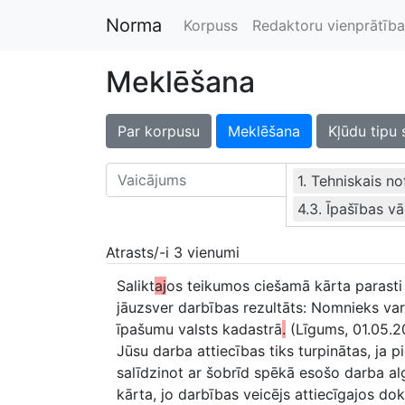
Norma
Korpuss
Redaktoru vienprātība
Meklēšana
Par korpusu
Meklēšana
Kļūdu tipu 
1. Tehniskais n
4.3. Īpašības v
Atrasts/-i 3 vienumi
Salikt
aj
os teikumos ciešamā kārta parasti 
jāuzsver darbības rezultāts: Nomnieks var
īpašumu valsts kadastrā
.
(Līgums, 01.05.2
Jūsu darba attiecības tiks turpinātas, ja 
salīdzinot ar šobrīd spēkā esošo darba a
kārta, jo darbības veicējs attiecīgajos do