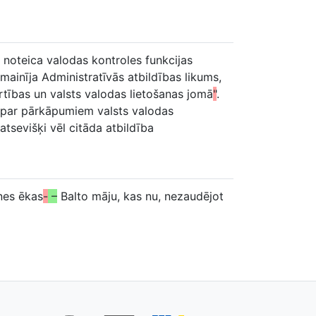
ā noteica valodas kontroles funkcijas
omainīja Administratīvās atbildības likums,
tības un valsts valodas lietošanas jomā
"
.
u par pārkāpumiem valsts valodas
tsevišķi vēl citāda atbildība
enes ēkas
-
–
Balto māju, kas nu, nezaudējot