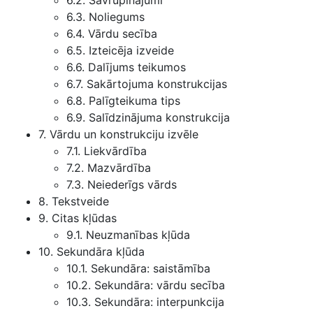
6.2. Savrupinājumi
6.3. Noliegums
6.4. Vārdu secība
6.5. Izteicēja izveide
6.6. Dalījums teikumos
6.7. Sakārtojuma konstrukcijas
6.8. Palīgteikuma tips
6.9. Salīdzinājuma konstrukcija
7. Vārdu un konstrukciju izvēle
7.1. Liekvārdība
7.2. Mazvārdība
7.3. Neiederīgs vārds
8. Tekstveide
9. Citas kļūdas
9.1. Neuzmanības kļūda
10. Sekundāra kļūda
10.1. Sekundāra: saistāmība
10.2. Sekundāra: vārdu secība
10.3. Sekundāra: interpunkcija