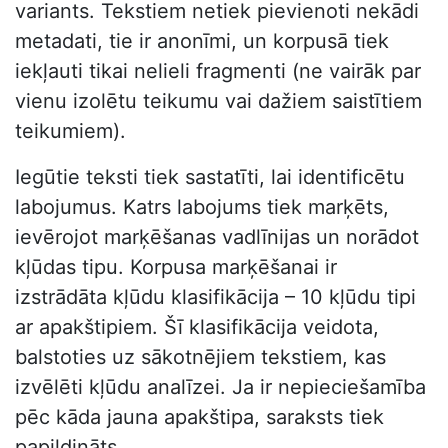
variants. Tekstiem netiek pievienoti nekādi
metadati, tie ir anonīmi, un korpusā tiek
iekļauti tikai nelieli fragmenti (ne vairāk par
vienu izolētu teikumu vai dažiem saistītiem
teikumiem).
Iegūtie teksti tiek sastatīti, lai identificētu
labojumus. Katrs labojums tiek marķēts,
ievērojot marķēšanas vadlīnijas un norādot
kļūdas tipu. Korpusa marķēšanai ir
izstrādāta kļūdu klasifikācija – 10 kļūdu tipi
ar apakštipiem. Šī klasifikācija veidota,
balstoties uz sākotnējiem tekstiem, kas
izvēlēti kļūdu analīzei. Ja ir nepieciešamība
pēc kāda jauna apakštipa, saraksts tiek
papildināts.