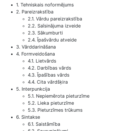
1. Tehniskais noformējums
2. Pareizrakstība
2.1. Vārdu pareizrakstība
2.2. Saīsinājuma izveide
2.3. Sākumburti
2.4. Īpašvārdu atveide
3. Vārddarināšana
4. Formveidošana
4.1. Lietvārds
4.2. Darbības vārds
4.3. Īpašības vārds
4.4. Cita vārdšķira
5. Interpunkcija
5.1. Nepiemērota pieturzīme
5.2. Lieka pieturzīme
5.3. Pieturzīmes trūkums
6. Sintakse
6.1. Saistāmība