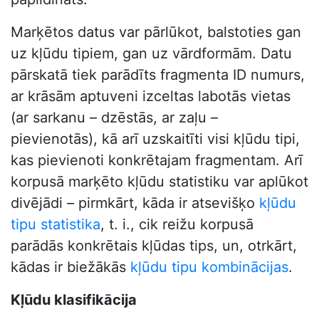
Marķētos datus var pārlūkot, balstoties gan
uz kļūdu tipiem, gan uz vārdformām. Datu
pārskatā tiek parādīts fragmenta ID numurs,
ar krāsām aptuveni izceltas labotās vietas
(ar sarkanu – dzēstās, ar zaļu –
pievienotās), kā arī uzskaitīti visi kļūdu tipi,
kas pievienoti konkrētajam fragmentam. Arī
korpusā marķēto kļūdu statistiku var aplūkot
divējādi – pirmkārt, kāda ir atsevišķo
kļūdu
tipu statistika
, t. i., cik reižu korpusā
parādās konkrētais kļūdas tips, un, otrkārt,
kādas ir biežākās
kļūdu tipu kombinācijas
.
Kļūdu klasifikācija