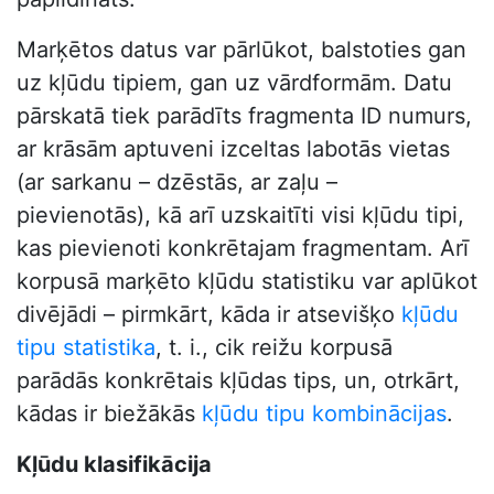
Marķētos datus var pārlūkot, balstoties gan
uz kļūdu tipiem, gan uz vārdformām. Datu
pārskatā tiek parādīts fragmenta ID numurs,
ar krāsām aptuveni izceltas labotās vietas
(ar sarkanu – dzēstās, ar zaļu –
pievienotās), kā arī uzskaitīti visi kļūdu tipi,
kas pievienoti konkrētajam fragmentam. Arī
korpusā marķēto kļūdu statistiku var aplūkot
divējādi – pirmkārt, kāda ir atsevišķo
kļūdu
tipu statistika
, t. i., cik reižu korpusā
parādās konkrētais kļūdas tips, un, otrkārt,
kādas ir biežākās
kļūdu tipu kombinācijas
.
Kļūdu klasifikācija