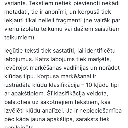
variants. Tekstiem netiek pievienoti nekādi
metadati, tie ir anonīmi, un korpusā tiek
iekļauti tikai nelieli fragmenti (ne vairāk par
vienu izolētu teikumu vai dažiem saistītiem
teikumiem).
Iegūtie teksti tiek sastatīti, lai identificētu
labojumus. Katrs labojums tiek marķēts,
ievērojot marķēšanas vadlīnijas un norādot
kļūdas tipu. Korpusa marķēšanai ir
izstrādāta kļūdu klasifikācija – 10 kļūdu tipi
ar apakštipiem. Šī klasifikācija veidota,
balstoties uz sākotnējiem tekstiem, kas
izvēlēti kļūdu analīzei. Ja ir nepieciešamība
pēc kāda jauna apakštipa, saraksts tiek
papildināts.