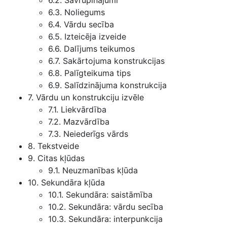
6.2. Savrupinājumi
6.3. Noliegums
6.4. Vārdu secība
6.5. Izteicēja izveide
6.6. Dalījums teikumos
6.7. Sakārtojuma konstrukcijas
6.8. Palīgteikuma tips
6.9. Salīdzinājuma konstrukcija
7. Vārdu un konstrukciju izvēle
7.1. Liekvārdība
7.2. Mazvārdība
7.3. Neiederīgs vārds
8. Tekstveide
9. Citas kļūdas
9.1. Neuzmanības kļūda
10. Sekundāra kļūda
10.1. Sekundāra: saistāmība
10.2. Sekundāra: vārdu secība
10.3. Sekundāra: interpunkcija