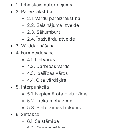
1. Tehniskais noformējums
2. Pareizrakstība
2.1. Vārdu pareizrakstība
2.2. Saīsinājuma izveide
2.3. Sākumburti
2.4. Īpašvārdu atveide
3. Vārddarināšana
4. Formveidošana
4.1. Lietvārds
4.2. Darbības vārds
4.3. Īpašības vārds
4.4. Cita vārdšķira
5. Interpunkcija
5.1. Nepiemērota pieturzīme
5.2. Lieka pieturzīme
5.3. Pieturzīmes trūkums
6. Sintakse
6.1. Saistāmība