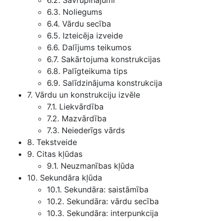
6.2. Savrupinājumi
6.3. Noliegums
6.4. Vārdu secība
6.5. Izteicēja izveide
6.6. Dalījums teikumos
6.7. Sakārtojuma konstrukcijas
6.8. Palīgteikuma tips
6.9. Salīdzinājuma konstrukcija
7. Vārdu un konstrukciju izvēle
7.1. Liekvārdība
7.2. Mazvārdība
7.3. Neiederīgs vārds
8. Tekstveide
9. Citas kļūdas
9.1. Neuzmanības kļūda
10. Sekundāra kļūda
10.1. Sekundāra: saistāmība
10.2. Sekundāra: vārdu secība
10.3. Sekundāra: interpunkcija