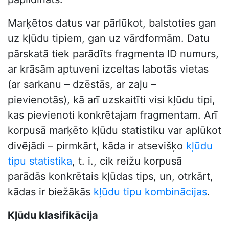
Marķētos datus var pārlūkot, balstoties gan
uz kļūdu tipiem, gan uz vārdformām. Datu
pārskatā tiek parādīts fragmenta ID numurs,
ar krāsām aptuveni izceltas labotās vietas
(ar sarkanu – dzēstās, ar zaļu –
pievienotās), kā arī uzskaitīti visi kļūdu tipi,
kas pievienoti konkrētajam fragmentam. Arī
korpusā marķēto kļūdu statistiku var aplūkot
divējādi – pirmkārt, kāda ir atsevišķo
kļūdu
tipu statistika
, t. i., cik reižu korpusā
parādās konkrētais kļūdas tips, un, otrkārt,
kādas ir biežākās
kļūdu tipu kombinācijas
.
Kļūdu klasifikācija