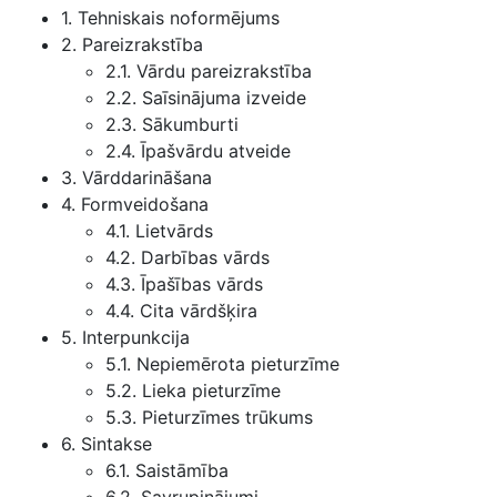
1. Tehniskais noformējums
2. Pareizrakstība
2.1. Vārdu pareizrakstība
2.2. Saīsinājuma izveide
2.3. Sākumburti
2.4. Īpašvārdu atveide
3. Vārddarināšana
4. Formveidošana
4.1. Lietvārds
4.2. Darbības vārds
4.3. Īpašības vārds
4.4. Cita vārdšķira
5. Interpunkcija
5.1. Nepiemērota pieturzīme
5.2. Lieka pieturzīme
5.3. Pieturzīmes trūkums
6. Sintakse
6.1. Saistāmība