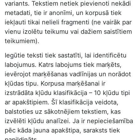
variants. Tekstiem netiek pievienoti nekādi
metadati, tie ir anonīmi, un korpusā tiek
iekļauti tikai nelieli fragmenti (ne vairāk par
vienu izolētu teikumu vai dažiem saistītiem
teikumiem).
Iegūtie teksti tiek sastatīti, lai identificētu
labojumus. Katrs labojums tiek marķēts,
ievērojot marķēšanas vadlīnijas un norādot
kļūdas tipu. Korpusa marķēšanai ir
izstrādāta kļūdu klasifikācija – 10 kļūdu tipi
ar apakštipiem. Šī klasifikācija veidota,
balstoties uz sākotnējiem tekstiem, kas
izvēlēti kļūdu analīzei. Ja ir nepieciešamība
pēc kāda jauna apakštipa, saraksts tiek
papildināts.