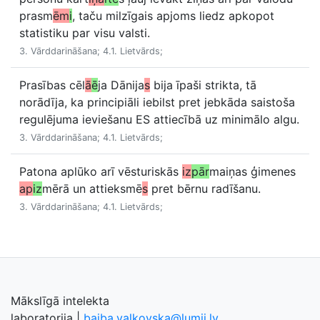
prasm
ēm
i
, taču milzīgais apjoms liedz apkopot
statistiku par visu valsti.
3. Vārddarināšana; 4.1. Lietvārds;
Prasības cēl
ā
ē
ja Dānija
s
bija īpaši strikta, tā
norādīja, ka principiāli iebilst pret jebkāda saistoša
regulējuma ieviešanu ES attiecībā uz minimālo algu.
3. Vārddarināšana; 4.1. Lietvārds;
Patona aplūko arī vēsturiskās
iz
pār
maiņas ģimenes
ap
iz
mērā un attieksmē
s
pret bērnu radīšanu.
3. Vārddarināšana; 4.1. Lietvārds;
Mākslīgā intelekta
laboratorija
|
baiba.valkovska@lumii.lv