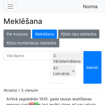
Norma
Meklēšana
Par korpusu
Meklēšana
Kļūdu tipu statistika
Kļūdu kombināciju statistika
3.
×
Vārddarināšana
Ekskluzīvi
Meklēt
4.1.
×
Lietvārds
Atrasts/-i 3 vienumi
Arhīvā saglabātās 1935. gada tautas skaitīšanas
personu kart
iņa
īte
s ļauj ievākt ziņas arī par valodu