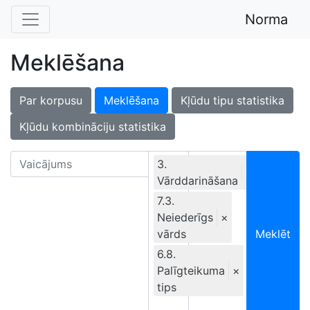
Norma
Meklēšana
Par korpusu
Meklēšana
Kļūdu tipu statistika
Kļūdu kombināciju statistika
3.
×
Vārddarināšana
Ekskluzīvi
7.3.
Neiederīgs
×
vārds
Meklēt
6.8.
Palīgteikuma
×
tips