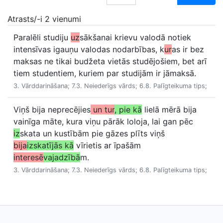
Atrasts/-i 2 vienumi
Paralēli studiju
uz
sākšanai krievu valodā notiek
intensīvas igauņu valodas nodarbības, k
ur
as ir bez
maksas ne tikai budžeta vietās studējošiem, bet arī
tiem studentiem, kuriem par studijām ir jāmaksā.
3. Vārddarināšana; 7.3. Neiederīgs vārds; 6.8. Palīgteikuma tips;
Viņš bija neprecējies
un tur
, pie kā
lielā mērā bija
vainīga māte, kura viņu pārāk loloja, lai gan pēc
iz
skata un kustībām pie gāzes plīts viņš
bija
izskatījās kā
vīrietis ar īpašām
interesē
vajadzībā
m.
3. Vārddarināšana; 7.3. Neiederīgs vārds; 6.8. Palīgteikuma tips;