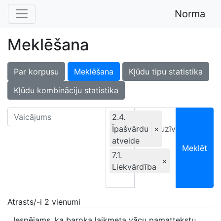
Norma
Meklēšana
Par korpusu
Meklēšana
Kļūdu tipu statistika
Kļūdu kombināciju statistika
2.4.
Īpašvārdu
Ekskluzīvi
×
atveide
Meklēt
7.1.
×
Liekvārdība
Atrasts/-i 2 vienumi
Iespējams, ka baroka laikmeta vācu pamattekstu