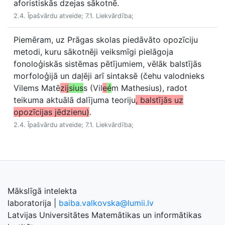
aforistiskās dzejas sākotnē.
2.4. Īpašvārdu atveide; 7.1. Liekvārdība;
Piemēram, uz Prāgas skolas piedāvāto opozīciju
metodi, kuru sākotnēji veiksmīgi pielāgoja
fonoloģiskās sistēmas pētījumiem, vēlāk balstījās
morfoloģijā un daļēji arī sintaksē (čehu valodnieks
Vilems Matē
zij
sius
s (Vil
e
é
m Mathesius), radot
teikuma aktuālā dalījuma teoriju
, balstījās uz
opozīcijas jēdzienu)
.
2.4. Īpašvārdu atveide; 7.1. Liekvārdība;
Mākslīgā intelekta
laboratorija
|
baiba.valkovska@lumii.lv
Latvijas Universitātes Matemātikas un informātikas