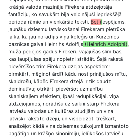
krāšņā valoda mazināja Fīrekera atdzejotāja
fantāziju, ko savukārt bija veicinājuši iepriekšējā
perioda rāmie un vienkāršie teksti.
Bet i
I
espējams,
jaunāku dziesmu latviskošanai Fīrekeram pietrūka
laika, kā jau norādījis viņa kolēģis un Kurzemes
baznīcas galva Heinrihs Adolfijs
(Heinrich Adolphi)
,
mūža pēdējos gadus Fīrekeru vajājušas slimības,
kas laupījušas spēju nopietni strādāt. Šajā rakstā
pievērsīšos trim Fīrekera dzejas aspektiem:
pirmkārt, mēģinot ārdīt kādu nostiprinājušos mītu,
skaidrošu, kāpēc Fīrekera dzejā ir tik daudz
deminutīvu; otrkārt, pievēršot uzmanību
skaniskajiem efektiem, īpaši reduplikācijai, viņa
atdzejojumos, norādīšu uz saikni starp Fīrekera
latviešu valodas un kultūras studijām un viņa
latviski rakstīto dzeju, un visbeidzot, treškārt,
analizējot kādā viņa dziesmas tulkojumā izmantoto
bagātīgo un krāšņo sinonīmiju, ielūkošos latviešu