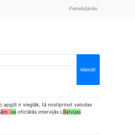
Pieteikšanās
Meklēt
 apgūt ir vieglāk, tā nostiprinot valodas
n
ām -
as
oficiālās intervijās L
R
atvijas