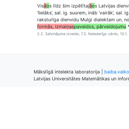
Vis
ā
o
s līdz šim izpētītaj
ā
o
s Latvijas dien
‘lielāks’, sal. ig. suurem, inäb ‘vairāk’, s
raksturīga dienvidu Mulgi dialektam un, n
formās, izmaiņas
paveidos, pārveidojumu
*
2.2. Saīsinājuma izveide; 7.3. Neiederīgs vārds; 10.1
Mākslīgā intelekta laboratorija
|
baiba.valk
Latvijas Universitātes Matemātikas un inform