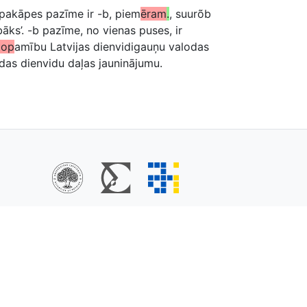
 pakāpes pazīme ir -b, piem
ēram
.
, suurõb
abāks’. -b pazīme, no vienas puses, ir
top
amību Latvijas dienvidigauņu valodas
das dienvidu daļas jauninājumu.