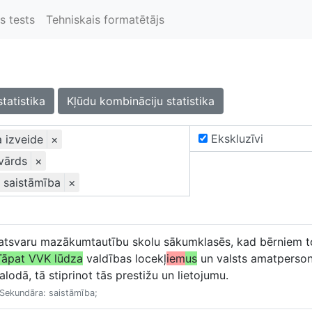
s tests
Tehniskais formatētājs
statistika
Kļūdu kombināciju statistika
Ekskluzīvi
a izveide
×
 vārds
×
: saistāmība
×
 īpatsvaru mazākumtautību skolu sākumklasēs, kad bērniem to
Tāpat VVK lūdza
valdības locekļ
iem
us
un valsts amatperso
alodā, tā stiprinot tās prestižu un lietojumu.
. Sekundāra: saistāmība;