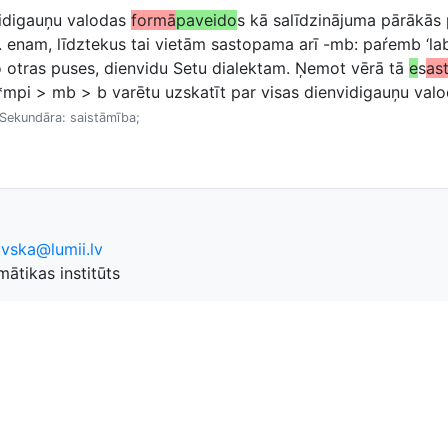
vidigauņu valodas
formā
paveido
s kā salīdzinājuma pārākās
al. ig. enam, līdztekus tai vietām sastopama arī -mb: paŕemb ‘l
o otras puses, dienvidu Setu dialektam. Ņemot vērā tā
e
s
as
mpi > mb > b varētu uzskatīt par visas dienvidigauņu valo
. Sekundāra: saistāmība;
ovska@lumii.lv
ātikas institūts