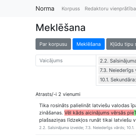
Norma
Korpuss
Redaktoru vienprātība
Meklēšana
Par korpusu
Meklēšana
Kļūdu tipu 
2.2. Saīsinājum
7.3. Neiederīgs
10.1. Sekundāra
Atrasts/-i 2 vienumi
Tika rosināts palielināt latviešu valodas
zināšanas.
Vēl kāds aicinājums vērsās pie
plašsaziņas līdzekļos runāt tikai latviešu v
2.2. Saīsinājuma izveide; 7.3. Neiederīgs vārds; 10.1