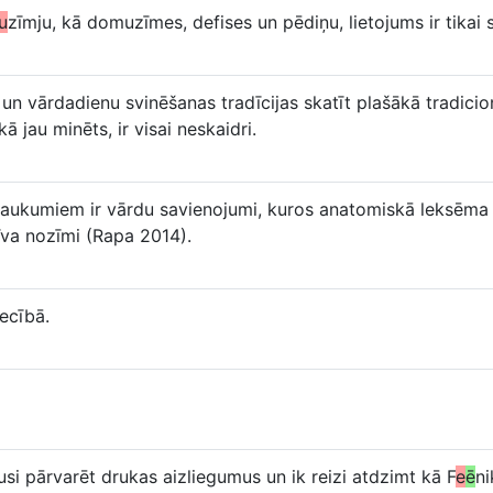
u
zīmju, kā domuzīmes, defises un pēdiņu, lietojums ir tikai
un vārdadienu svinēšanas tradīcijas skatīt plašākā tradicio
ā jau minēts, ir visai neskaidri.
saukumiem ir vārdu savienojumi, kuros anatomiskā leksēma 
īva nozīmi (Rapa 2014).
ecībā.
usi pārvarēt drukas aizliegumus un ik reizi atdzimt kā F
e
ē
ni