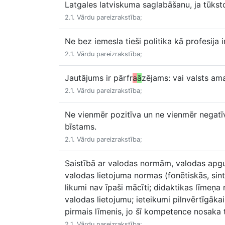
Latgales latviskuma saglabāšanu, ja tūksto
2.1. Vārdu pareizrakstība;
Ne bez iemesla tieši politika kā profesija i
2.1. Vārdu pareizrakstība;
Jautājums ir pārfr
a
ā
zējams: vai valsts ama
2.1. Vārdu pareizrakstība;
Ne vienmēr pozitīva un ne vienmēr negatīva
bīstams.
2.1. Vārdu pareizrakstība;
Saistībā ar valodas normām, valodas apguv
valodas lietojuma normas (fonētiskās, sint
likumi nav īpaši mācīti; didaktikas līmeņa
valodas lietojumu; ieteikumi pilnvērtīgākai s
pirmais līmenis, jo šī kompetence nosaka 
2.1. Vārdu pareizrakstība;