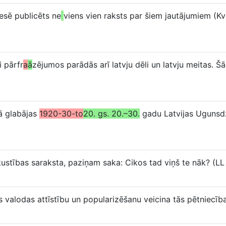
esē publicēts ne
viens vien raksts par šiem jautājumiem (K
i pārfr
a
ā
zējumos parādās arī latvju dēli un latvju meitas. Šā
jā glabājas
1920-30-to
20. gs. 20.–30.
gadu Latvijas Ugunsdz
kustības saraksta, paziņam saka: Cikos tad viņš te nāk? (LL
as valodas attīstību un popularizēšanu veicina tās pētniecība