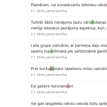
Piemēram, vai konsekvents tehnisku rakst
2.1. Vārdu pareizrakstība;
Turklāt šāds risinājums ļautu vārd
d
ošanas 
vienīgi tiesiskos jautājuma aspektus, kuri, k
2.1. Vārdu pareizrakstība;
Liela grupa vietvārdu ar ķermeņa daļu no
saukto top
o
nīmiskā jeb salīdzināmā ģenit
2.1. Vārdu pareizrakstība;
Pret buržu
a
ā
zisko idealismu mūsu valodni
2.1. Vārdu pareizrakstība;
Esi gatavs rezonans
u
ot.
2.1. Vārdu pareizrakstība;
Vai gan latgaliešu rakstu valoda būtu spēj