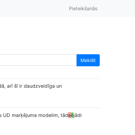
Pieteikšanās
Meklēt
ā, arī šī ir daudzveidīga un
gas UD marķējuma modelim, tād
e
ē
jādi