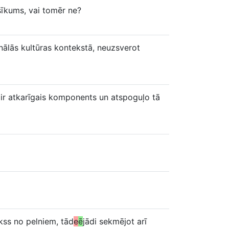
 sīkums, vai tomēr ne?
nālās kultūras kontekstā, neuzsverot
ir atkarīgais komponents un atspoguļo tā
kss no pelniem, tād
e
ē
jādi sekmējot arī