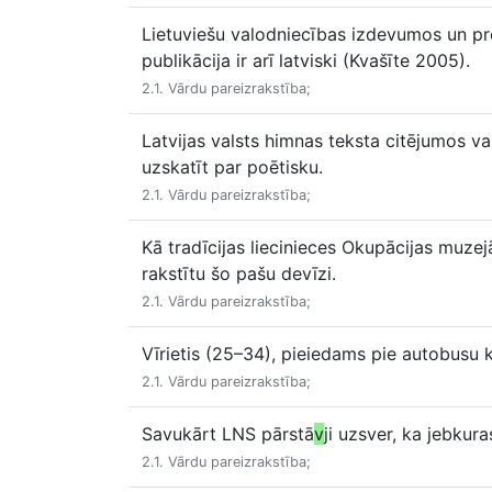
Lietuviešu valodniecības izdevumos un pr
publikācija ir arī latviski (Kvašīte 2005).
2.1. Vārdu pareizrakstība;
Latvijas valsts himnas teksta citējumos va
uzskatīt par poētisku.
2.1. Vārdu pareizrakstība;
Kā tradīcijas liecinieces Okupācijas muze
rakstītu šo pašu devīzi.
2.1. Vārdu pareizrakstība;
Vīrietis (25–34), pieiedams pie autobusu 
2.1. Vārdu pareizrakstība;
Savukārt LNS pārstā
v
ji uzsver, ka jebkur
2.1. Vārdu pareizrakstība;