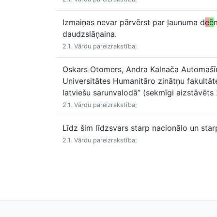
Izmaiņas nevar pārvērst par ļaunuma d
e
ē
daudzslāņaina.
2.1. Vārdu pareizrakstība;
Oskars Otomers, Andra Kalnača Automašīn
Universitātes Humanitāro zinātņu fakultāt
latviešu sarunvalodā” (sekmīgi aizstāvēts
2.1. Vārdu pareizrakstība;
Līdz šim līdzsvars starp nacionālo un starp
2.1. Vārdu pareizrakstība;