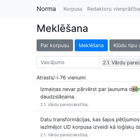
Norma
Korpuss
Redaktoru vienprātība
Meklēšana
Par korpusu
Meklēšana
Kļūdu tipu 
2.1. Vārdu pare
Atrasts/-i 76 vienumi
Izmaiņas nevar pārvērst par ļaunuma d
e
ē
daudzslāņaina.
2.1. Vārdu pareizrakstība;
Datu transformācijas, kas šajos pētījumo
iezīmējot UD korpusa izveidi kā loģisku d
2.1. Vārdu pareizrakstība;