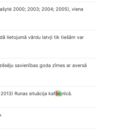
vašytė 2000; 2003; 2004; 2005), viena
dā lietojumā vārdu latvji tik tiešām var
ēsēju savienības goda zīmes ar aversā
 2013) Runas situācija kaf
ē
e
jnīcā.
.