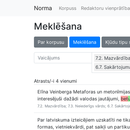
Norma
Korpuss
Redaktoru vienprātība
Meklēšana
Par korpusu
Meklēšana
Kļūdu tipu 
7.2. Mazvārdīb
6.7. Sakārtojum
Atrasts/-i 4 vienumi
Elīna Veinberga Metaforas un metonīmijas 
interesējuši dažādi valodas jautājumi,
bet
7.2. Mazvārdība; 7.3. Neiederīgs vārds; 6.7. Sakārto
Par latviskuma izteicējiem uzskatīti ne tik
formas, vietniekvārdi, pat saikļi un partiku