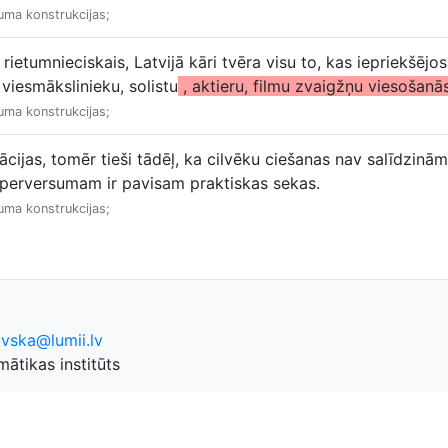
juma konstrukcijas;
s rietumnieciskais, Latvijā kāri tvēra visu to, kas iepriekšējo
, viesmākslinieku, solistu
, aktieru, filmu zvaigžņu viesošanā
juma konstrukcijas;
cijas, tomēr tieši tādēļ, ka cilvēku ciešanas nav salīdzināma
perversumam ir pavisam praktiskas sekas.
juma konstrukcijas;
ovska@lumii.lv
ātikas institūts