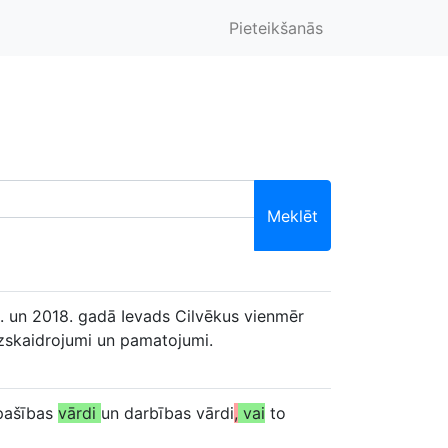
Pieteikšanās
Meklēt
8. un 2018. gadā Ievads Cilvēkus vienmēr
zskaidrojumi un pamatojumi.
īpašības
vārdi
un darbības vārdi
,
vai
to