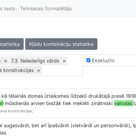
s tests
Tehniskais formatētājs
statistika
Kļūdu kombināciju statistika
Ekskluzīvi
a
×
7.3. Neiederīgs vārds
×
a konstrukcijas
×
kā tēlainās domas izteiksmes līdzekļi drukātajā presē 191
un
mūsdienās arvien biežāk tiek meklēti zinātniski
valodas
i
juma konstrukcijas;
ai sugasvārdi, bet arī īpašvārdi (vietvārdi un personvārdi), 
las.