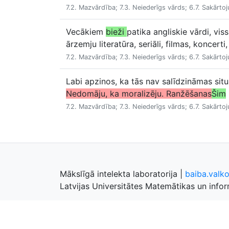
7.2. Mazvārdība; 7.3. Neiederīgs vārds; 6.7. Sakārto
Vecākiem
bieži
patika angliskie vārdi, vis
ārzemju literatūra, seriāli, filmas, koncerti
7.2. Mazvārdība; 7.3. Neiederīgs vārds; 6.7. Sakārto
Labi apzinos, ka tās nav salīdzināmas situā
Nedomāju, ka moralizēju. Ranžēšanas
Šim
7.2. Mazvārdība; 7.3. Neiederīgs vārds; 6.7. Sakārto
Mākslīgā intelekta laboratorija
|
baiba.valk
Latvijas Universitātes Matemātikas un inform