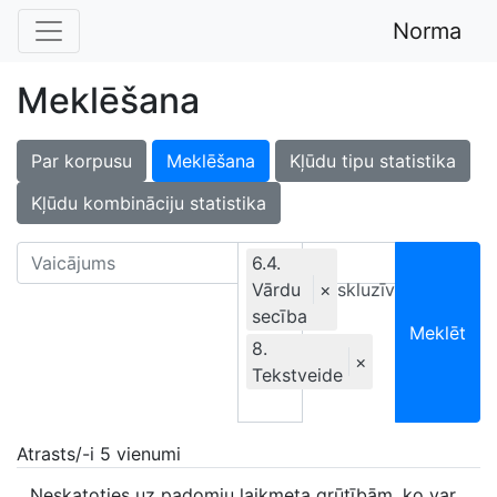
Norma
Meklēšana
Par korpusu
Meklēšana
Kļūdu tipu statistika
Kļūdu kombināciju statistika
6.4.
Vārdu
Ekskluzīvi
×
secība
Meklēt
8.
×
Tekstveide
Atrasts/-i 5 vienumi
Neskatoties uz padomju laikmeta grūtībām, ko var