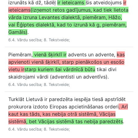
izrunāts kā dž, tādēļ
ir ieteicams
šis atveidojums
ir
ieteicams
(izņemot retos gadījumus, kad tiek lietota
vārda izruna Levantes dialektā, piemēram, Hāžo,
vai Ēģiptes dialektā, kad to izrunā kā g, piemēram,
Gamāls)
.
6.4. Vārdu secība; 8. Tekstveide;
Piemēram,
vienā šķirklī ir
advents un advente,
kas
apvienoti vienā šķirklī, starp pienākošos un esošo
vietu ir
starp kuriem šai vārdnīcā būtu
tikai divi
skaidrojami vārdi (adventisti un adventīvs).
6.4. Vārdu secība; 8. Tekstveide;
Turklāt Lietuvā ir paredzēta iespēja tiesā apstrīdēt
prokurora izdoto Eiropas apcietināšanas orderi
. Arī
kaut kas tāds, kas nebija otrā sistēmā, Vācijas
sistēmā
, bet Vācijas sistēmā tas nebija paredzēts
.
6.4. Vārdu secība; 8. Tekstveide;