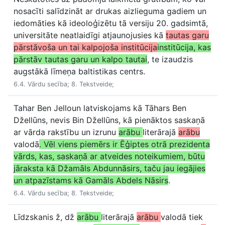
nosacīti salīdzināt ar drukas aizlieguma gadiem un
iedomāties kā ideoloģizētu tā versiju 20. gadsimtā,
universitāte neatlaidīgi atjaunojusies kā
tautas garu
pārstāvoša un tai kalpojoša institūcija
institūcija, kas
pārstāv tautas garu un kalpo tautai
, te izaudzis
augstākā līmeņa baltistikas centrs.
6.4. Vārdu secība; 8. Tekstveide;
Tahar Ben Jelloun latviskojams kā Tāhars Ben
Džellūns, nevis Bin Džellūns, kā pienāktos saskaņā
ar vārda rakstību un izrunu
arābu
literārajā
arābu
valodā
. Vēl viens piemērs ir Ēģiptes otrā prezidenta
vārds, kas, saskaņā ar atveides noteikumiem, būtu
jāraksta kā Džamāls Abdunnāsirs, taču jau iegājies
un atpazīstams kā Gamāls Abdels Nāsirs
.
6.4. Vārdu secība; 8. Tekstveide;
Līdzskanis ž, dž
arābu
literārajā
arābu
valodā tiek