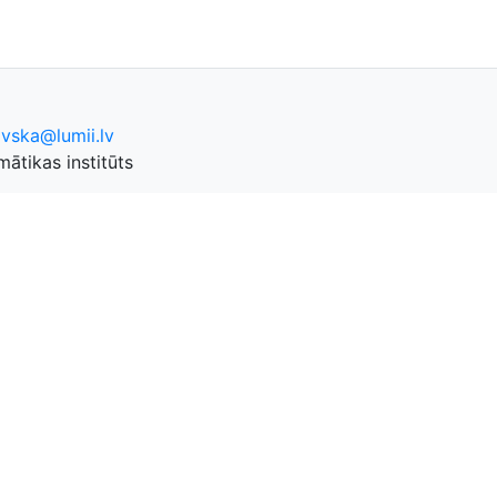
ovska@lumii.lv
ātikas institūts