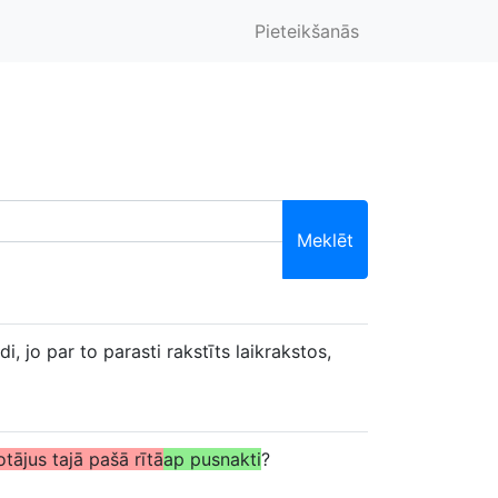
Pieteikšanās
Meklēt
i, jo par to parasti rakstīts laikrakstos,
otājus tajā pašā rītā
ap pusnakti
?