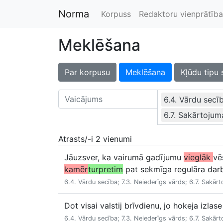
Norma
Korpuss
Redaktoru vienprātība
Meklēšana
Par korpusu
Meklēšana
Kļūdu tipu 
6.4. Vārdu secī
6.7. Sakārtojum
Atrasts/-i 2 vienumi
Jāuzsver, ka vairumā gadījumu
vieglāk
vē
kamēr
turpretim
pat sekmīga regulāra darb
6.4. Vārdu secība; 7.3. Neiederīgs vārds; 6.7. Sakārt
Dot visai valstij brīvdienu, jo hokeja izlas
6.4. Vārdu secība; 7.3. Neiederīgs vārds; 6.7. Sakārt