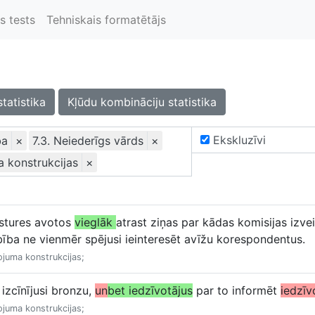
s tests
Tehniskais formatētājs
statistika
Kļūdu kombināciju statistika
Ekskluzīvi
ba
×
7.3. Neiederīgs vārds
×
a konstrukcijas
×
stures avotos
vieglāk
atrast ziņas par kādas komisijas izveid
ība ne vienmēr spējusi ieinteresēt avīžu korespondentus.
ojuma konstrukcijas;
e izcīnījusi bronzu,
un
bet iedzīvotājus
par to informēt
iedzīv
ojuma konstrukcijas;