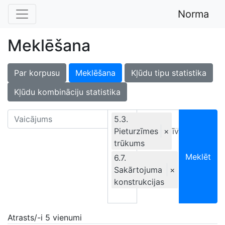
Norma
Meklēšana
Par korpusu
Meklēšana
Kļūdu tipu statistika
Kļūdu kombināciju statistika
5.3.
Pieturzīmes
Ekskluzīvi
×
trūkums
Meklēt
6.7.
Sakārtojuma
×
konstrukcijas
Atrasts/-i 5 vienumi