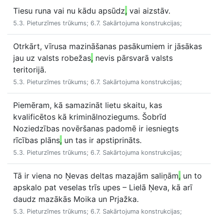
Tiesu runa vai nu kādu apsūdz
,
vai aizstāv.
5.3. Pieturzīmes trūkums; 6.7. Sakārtojuma konstrukcijas;
Otrkārt, vīrusa mazināšanas pasākumiem ir jāsākas
jau uz valsts robežas
,
nevis pārsvarā valsts
teritorijā.
5.3. Pieturzīmes trūkums; 6.7. Sakārtojuma konstrukcijas;
Piemēram, kā samazināt lietu skaitu, kas
kvalificētos kā kriminālnoziegums. Šobrīd
Noziedzības novēršanas padomē ir iesniegts
rīcības plāns
,
un tas ir apstiprināts.
5.3. Pieturzīmes trūkums; 6.7. Sakārtojuma konstrukcijas;
Tā ir viena no Ņevas deltas mazajām saliņām
,
un to
apskalo pat veselas trīs upes – Lielā Ņeva, kā arī
daudz mazākās Moika un Prjažka.
5.3. Pieturzīmes trūkums; 6.7. Sakārtojuma konstrukcijas;