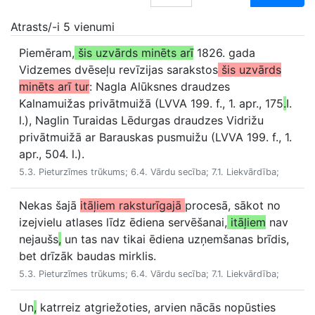
Atrasts/-i 5 vienumi
Piemēram,
šis uzvārds minēts arī
1826. gada
Vidzemes dvēseļu revīzijas sarakstos
šis uzvārds
minēts arī tur
: Nagla Alūksnes draudzes
Kalnamuižas privātmuižā (LVVA 199. f., 1. apr., 175
.
I.
l.), Naglin Turaidas Lēdurgas draudzes Vidrižu
privātmuižā ar Barauskas pusmuižu (LVVA 199. f., 1.
apr., 504. l.).
5.3. Pieturzīmes trūkums; 6.4. Vārdu secība; 7.1. Liekvārdība;
Nekas šajā
itāļiem raksturīgajā
procesā, sākot no
izejvielu atlases līdz ēdiena servēšanai,
itāļiem
nav
nejaušs
,
un tas nav tikai ēdiena uzņemšanas brīdis,
bet drīzāk baudas mirklis.
5.3. Pieturzīmes trūkums; 6.4. Vārdu secība; 7.1. Liekvārdība;
Un
,
katrreiz atgriežoties, arvien nācās nopūsties