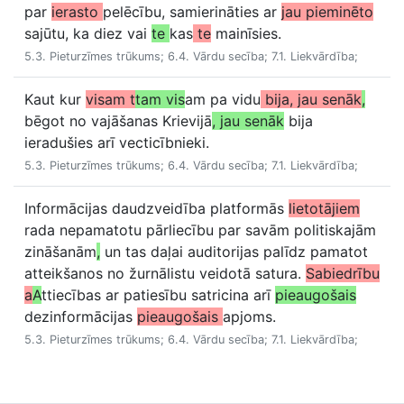
par
ierasto
pelēcību, samierināties ar
jau pieminēto
sajūtu, ka diez vai
te
kas
te
mainīsies.
5.3. Pieturzīmes trūkums; 6.4. Vārdu secība; 7.1. Liekvārdība;
Kaut kur
visam t
tam vis
am pa vidu
bija, jau senāk
,
bēgot no vajāšanas Krievijā
, jau senāk
bija
ieradušies arī vecticībnieki.
5.3. Pieturzīmes trūkums; 6.4. Vārdu secība; 7.1. Liekvārdība;
Informācijas daudzveidība platformās
lietotājiem
rada nepamatotu pārliecību par savām politiskajām
zināšanām
,
un tas daļai auditorijas palīdz pamatot
atteikšanos no žurnālistu veidotā satura.
Sabiedrību
a
A
ttiecības ar patiesību satricina arī
pieaugošais
dezinformācijas
pieaugošais
apjoms.
5.3. Pieturzīmes trūkums; 6.4. Vārdu secība; 7.1. Liekvārdība;