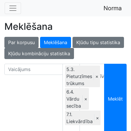
Norma
Meklēšana
Par korpusu
Meklēšana
Kļūdu tipu statistika
Kļūdu kombināciju statistika
5.3.
Pieturzīmes
Ekskluzīvi
×
trūkums
6.4.
Vārdu
×
Meklēt
secība
7.1.
×
Liekvārdība