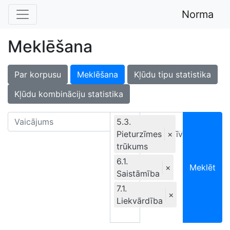
Norma
Meklēšana
Par korpusu
Meklēšana
Kļūdu tipu statistika
Kļūdu kombināciju statistika
5.3.
Pieturzīmes
Ekskluzīvi
×
trūkums
6.1.
×
Meklēt
Saistāmība
7.1.
×
Liekvārdība