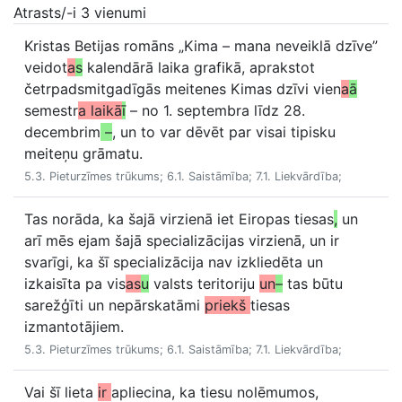
Atrasts/-i 3 vienumi
Kristas Betijas romāns „Kima – mana neveiklā dzīve”
veidot
a
s
kalendārā laika grafikā, aprakstot
četrpadsmitgadīgās meitenes Kimas dzīvi vien
a
ā
semestr
a laikā
ī
– no 1. septembra līdz 28.
decembrim
–
, un to var dēvēt par visai tipisku
meiteņu grāmatu.
5.3. Pieturzīmes trūkums; 6.1. Saistāmība; 7.1. Liekvārdība;
Tas norāda, ka šajā virzienā iet Eiropas tiesas
,
un
arī mēs ejam šajā specializācijas virzienā, un ir
svarīgi, ka šī specializācija nav izkliedēta un
izkaisīta pa vis
as
u
valsts teritoriju
un
–
tas būtu
sarežģīti un nepārskatāmi
priekš
tiesas
izmantotājiem.
5.3. Pieturzīmes trūkums; 6.1. Saistāmība; 7.1. Liekvārdība;
Vai šī lieta
ir
apliecina, ka tiesu nolēmumos,