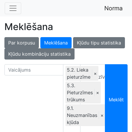
Norma
Meklēšana
Par korpusu
Meklēšana
Kļūdu tipu statistika
Kļūdu kombināciju statistika
5.2. Lieka
×
pieturzīme
Ekskluzīvi
5.3.
Pieturzīmes
×
trūkums
Meklēt
9.1.
Neuzmanības
×
kļūda