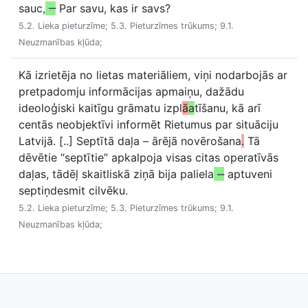
sauc,
‒
Par savu, kas ir savs?
5.2. Lieka pieturzīme; 5.3. Pieturzīmes trūkums; 9.1.
Neuzmanības kļūda;
Kā izrietēja no lietas materiāliem, viņi nodarbojās ar
pretpadomju informācijas apmaiņu, dažādu
ideoloģiski kaitīgu grāmatu izpl
ā
a
tīšanu, kā arī
centās neobjektīvi informēt Rietumus par situāciju
Latvijā. [..] Septītā daļa – ārējā novērošana
.
Tā
dēvētie “septītie” apkalpoja visas citas operatīvās
daļas, tādēļ skaitliskā ziņā bija paliela
‒
aptuveni
septiņdesmit cilvēku.
5.2. Lieka pieturzīme; 5.3. Pieturzīmes trūkums; 9.1.
Neuzmanības kļūda;