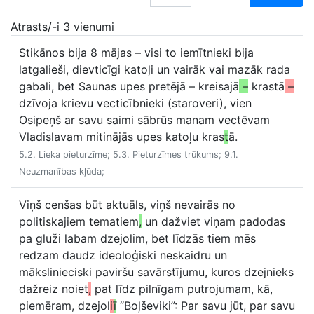
Atrasts/-i 3 vienumi
Stikānos bija 8 mājas – visi to iemītnieki bija
latgalieši, dievticīgi katoļi un vairāk vai mazāk rada
gabali, bet Saunas upes pretējā – kreisajā
–
krastā
–
dzīvoja krievu vecticībnieki (staroveri), vien
Osipeņš ar savu saimi sābrūs manam vectēvam
Vladislavam mitinājās upes katoļu kras
t
ā.
5.2. Lieka pieturzīme; 5.3. Pieturzīmes trūkums; 9.1.
Neuzmanības kļūda;
Viņš cenšas būt aktuāls, viņš nevairās no
politiskajiem tematiem
,
un dažviet viņam padodas
pa gluži labam dzejolim, bet līdzās tiem mēs
redzam daudz ideoloģiski neskaidru un
mākslinieciski paviršu savārstījumu, kuros dzejnieks
dažreiz noiet
,
pat līdz pilnīgam putrojumam, kā,
piemēram, dzejol
i
ī
“Boļševiki”: Par savu jūt, par savu